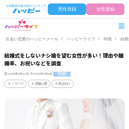
男性登録
女性登録
出会い恋愛のハッピーメール
ハッピーライフ
特徴
結婚
結婚式をしないナシ婚を望む女性が多い！理由や離
婚率、お祝いなどを調査
特徴
2020年2月11日
2020年5月6日
ノウハウ
深層心理
男女向け