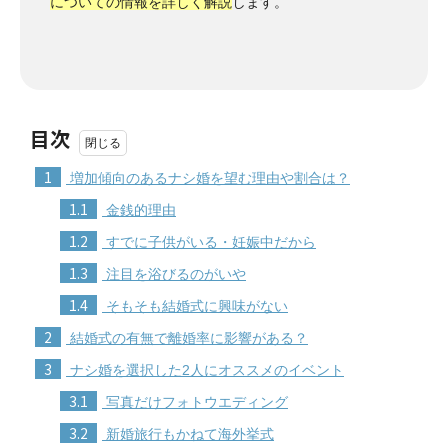
についての情報を詳しく解説
します。
目次
1
増加傾向のあるナシ婚を望む理由や割合は？
1.1
金銭的理由
1.2
すでに子供がいる・妊娠中だから
1.3
注目を浴びるのがいや
1.4
そもそも結婚式に興味がない
2
結婚式の有無で離婚率に影響がある？
3
ナシ婚を選択した2人にオススメのイベント
3.1
写真だけフォトウエディング
3.2
新婚旅行もかねて海外挙式