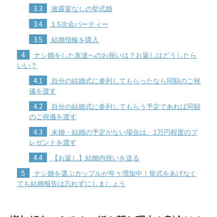
3.3
披露宴なしの挙式婚
3.4
1.5次会パーティー
3.5
結婚指輪を購入
4
ナシ婚をした友達へのお祝いは？お返しはどうしたら
いい？
4.1
自分の結婚式に参列してもらったなら同額のご祝
儀を渡す
4.2
自分の結婚式に参列してもらう予定であれば同額
のご祝儀を渡す
4.3
未婚・結婚の予定がない場合は、1万円程度のプ
レゼントを渡す
4.4
【お返し】結婚内祝いを送る
5
ナシ婚を選ぶカップルが年々増加中！挙式をあげなく
ても結婚報告は忘れずにしましょう