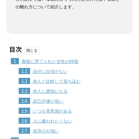
の離れ方について紹介します。
目次
1
毒親に育てられた女性の特徴
1.1
自分に自信がない
1.2
他人と比較して落ち込む
1.3
他人に臆病になる
1.4
自己評価が低い
1.5
いつも罪悪感がある
1.6
人に嫌われたくない
1.7
依存心が強い