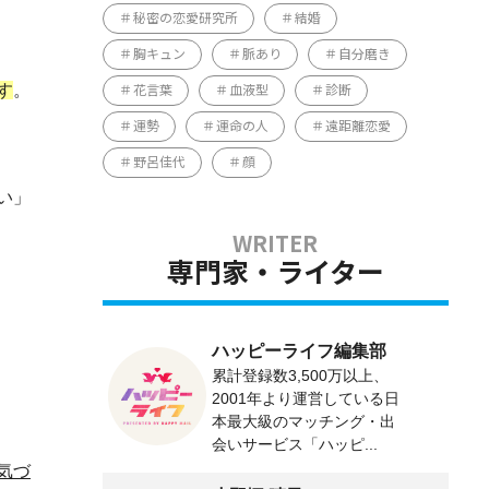
秘密の恋愛研究所
結婚
胸キュン
脈あり
自分磨き
す
。
花言葉
血液型
診断
運勢
運命の人
遠距離恋愛
野呂佳代
顔
い」
専門家・ライター
ハッピーライフ編集部
累計登録数3,500万以上、
2001年より運営している日
本最大級のマッチング・出
会いサービス「ハッピ...
気づ