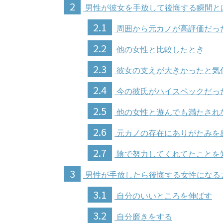
2
男性が彼女を手放して後悔する瞬間と
2.1
周囲から元カノが高評価だっ
2.2
他の女性と比較したとき
2.3
彼女の支えが大きかったと気
2.4
今の彼氏がハイスペックだっ
2.5
他の女性と遊んでも満たされ
2.6
元カノの存在にありがたみを
2.7
陰で努力してくれてたことを
3
男性が手放したら後悔する女性になる
3.1
自分のいいところを伸ばす
3.2
自分磨きをする