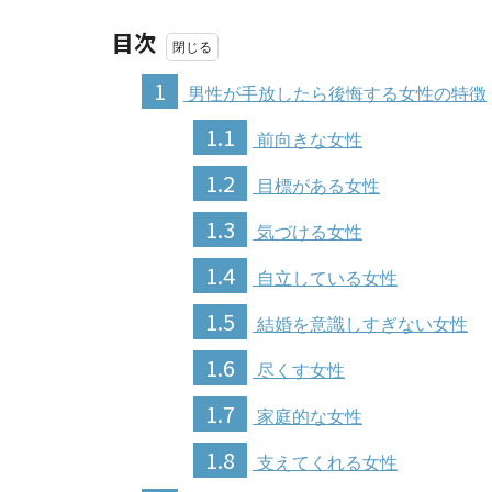
目次
1
男性が手放したら後悔する女性の特徴
1.1
前向きな女性
1.2
目標がある女性
1.3
気づける女性
1.4
自立している女性
1.5
結婚を意識しすぎない女性
1.6
尽くす女性
1.7
家庭的な女性
1.8
支えてくれる女性