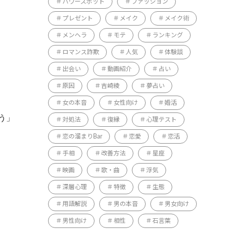
パワースポット
ファッション
プレゼント
メイク
メイク術
メンヘラ
モテ
ランキング
ロマンス詐欺
人気
体験談
出会い
動画紹介
占い
原因
吉崎綾
夢占い
女の本音
女性向け
婚活
う」
対処法
復縁
心理テスト
恋の溜まりBar
恋愛
恋活
手相
改善方法
星座
映画
歌・曲
浮気
深層心理
特徴
生態
用語解説
男の本音
男女向け
男性向け
相性
石言葉