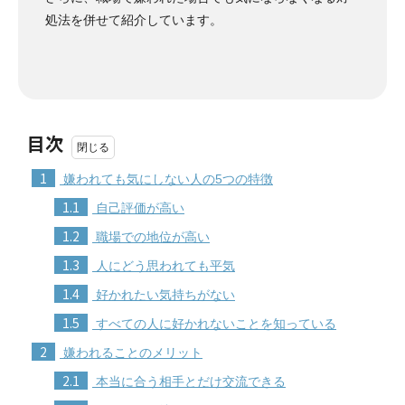
処法を併せて紹介しています。
目次
1
嫌われても気にしない人の5つの特徴
1.1
自己評価が高い
1.2
職場での地位が高い
1.3
人にどう思われても平気
1.4
好かれたい気持ちがない
1.5
すべての人に好かれないことを知っている
2
嫌われることのメリット
2.1
本当に合う相手とだけ交流できる