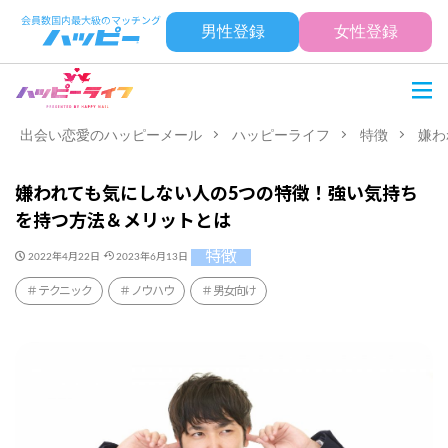
男性登録
女性登録
出会い恋愛のハッピーメール
ハッピーライフ
特徴
嫌わ
嫌われても気にしない人の5つの特徴！強い気持ち
を持つ方法＆メリットとは
特徴
2022年4月22日
2023年6月13日
テクニック
ノウハウ
男女向け