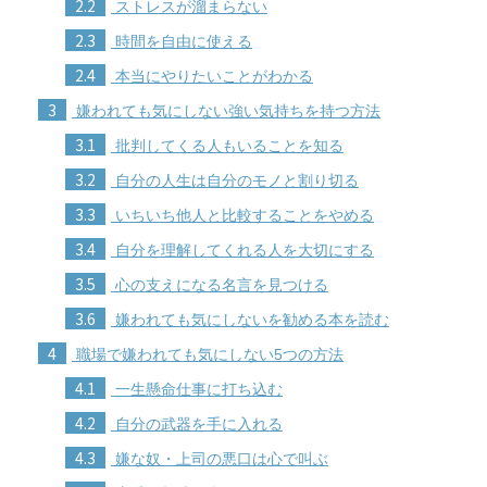
2.2
ストレスが溜まらない
2.3
時間を自由に使える
2.4
本当にやりたいことがわかる
3
嫌われても気にしない強い気持ちを持つ方法
3.1
批判してくる人もいることを知る
3.2
自分の人生は自分のモノと割り切る
3.3
いちいち他人と比較することをやめる
3.4
自分を理解してくれる人を大切にする
3.5
心の支えになる名言を見つける
3.6
嫌われても気にしないを勧める本を読む
4
職場で嫌われても気にしない5つの方法
4.1
一生懸命仕事に打ち込む
4.2
自分の武器を手に入れる
4.3
嫌な奴・上司の悪口は心で叫ぶ