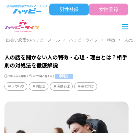
男性登録
女性登録
出会い恋愛のハッピーメール
ハッピーライフ
特徴
人の
人の話を聞かない人の特徴・心理・理由とは？相手
別の対処法を徹底解説
特徴
2022年2月8日
2023年6月15日
ノウハウ
対処法
深層心理
男女向け