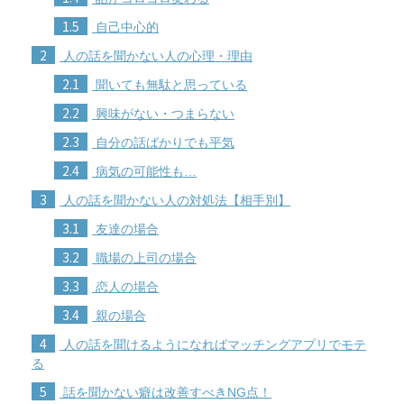
1.5
自己中心的
2
人の話を聞かない人の心理・理由
2.1
聞いても無駄と思っている
2.2
興味がない・つまらない
2.3
自分の話ばかりでも平気
2.4
病気の可能性も…
3
人の話を聞かない人の対処法【相手別】
3.1
友達の場合
3.2
職場の上司の場合
3.3
恋人の場合
3.4
親の場合
4
人の話を聞けるようになればマッチングアプリでモテ
る
5
話を聞かない癖は改善すべきNG点！