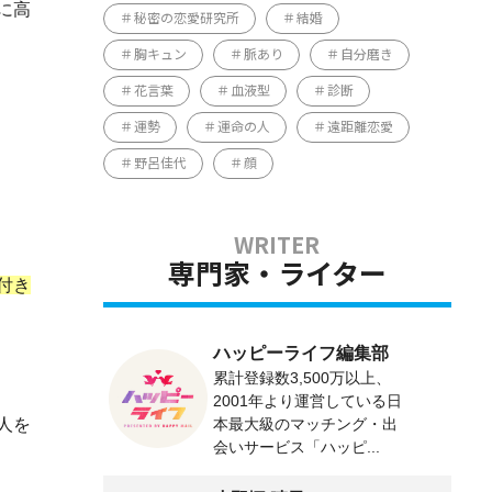
に高
秘密の恋愛研究所
結婚
胸キュン
脈あり
自分磨き
花言葉
血液型
診断
運勢
運命の人
遠距離恋愛
野呂佳代
顔
専門家・ライター
付き
ハッピーライフ編集部
累計登録数3,500万以上、
2001年より運営している日
人を
本最大級のマッチング・出
会いサービス「ハッピ...