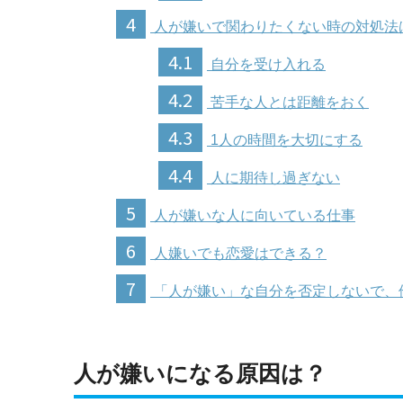
4
人が嫌いで関わりたくない時の対処法
4.1
自分を受け入れる
4.2
苦手な人とは距離をおく
4.3
1人の時間を大切にする
4.4
人に期待し過ぎない
5
人が嫌いな人に向いている仕事
6
人嫌いでも恋愛はできる？
7
「人が嫌い」な自分を否定しないで、
人が嫌いになる原因は？