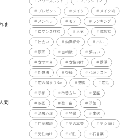
パワースポット
ファッション
プレゼント
メイク
メイク術
メンヘラ
モテ
ランキング
れま
ロマンス詐欺
人気
体験談
出会い
動画紹介
占い
原因
吉崎綾
夢占い
女の本音
女性向け
婚活
対処法
復縁
心理テスト
恋の溜まりBar
恋愛
恋活
手相
改善方法
星座
人間
映画
歌・曲
浮気
深層心理
特徴
生態
用語解説
男の本音
男女向け
男性向け
相性
石言葉