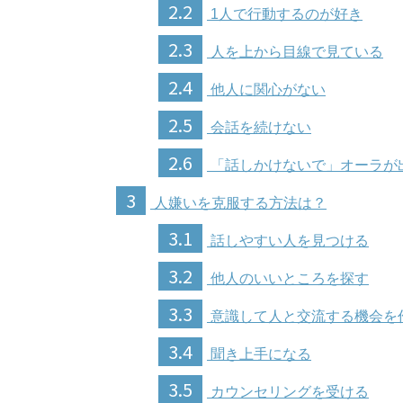
2.2
1人で行動するのが好き
2.3
人を上から目線で見ている
2.4
他人に関心がない
2.5
会話を続けない
2.6
「話しかけないで」オーラが
3
人嫌いを克服する方法は？
3.1
話しやすい人を見つける
3.2
他人のいいところを探す
3.3
意識して人と交流する機会を
3.4
聞き上手になる
3.5
カウンセリングを受ける