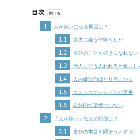
目次
1
人が嫌いになる原因は？
1.1
過去に嫌な体験をした
1.2
自分のことも好きになれない
1.3
他人にどう思われるか気にし
1.4
人の嫌な面ばかり目につく
1.5
コミュニケーションが苦手
1.6
友好的な環境にいない
2
「人が嫌い」な人の特徴は？
2.1
自分の本音を隠そうとする