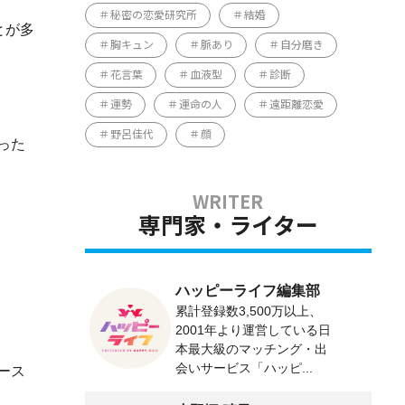
秘密の恋愛研究所
結婚
とが多
胸キュン
脈あり
自分磨き
花言葉
血液型
診断
運勢
運命の人
遠距離恋愛
野呂佳代
顔
った
専門家・ライター
ハッピーライフ編集部
累計登録数3,500万以上、
2001年より運営している日
本最大級のマッチング・出
会いサービス「ハッピ...
ース