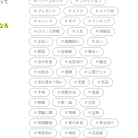
って
パワースポット
ファッション
プレゼント
メイク
メイク術
メンヘラ
モテ
ランキング
なる
ロマンス詐欺
人気
体験談
出会い
動画紹介
占い
原因
吉崎綾
夢占い
女の本音
女性向け
婚活
対処法
復縁
心理テスト
恋の溜まりBar
恋愛
恋活
手相
改善方法
星座
映画
歌・曲
浮気
深層心理
特徴
生態
用語解説
男の本音
男女向け
男性向け
相性
石言葉