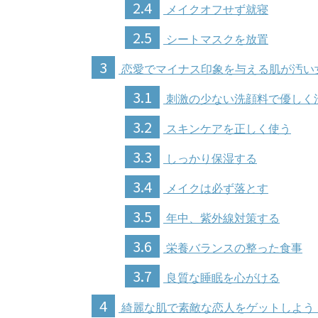
2.4
メイクオフせず就寝
2.5
シートマスクを放置
3
恋愛でマイナス印象を与える肌が汚い
3.1
刺激の少ない洗顔料で優しく
3.2
スキンケアを正しく使う
3.3
しっかり保湿する
3.4
メイクは必ず落とす
3.5
年中、紫外線対策する
3.6
栄養バランスの整った食事
3.7
良質な睡眠を心がける
4
綺麗な肌で素敵な恋人をゲットしよう