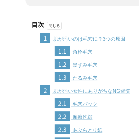
目次
1
肌が汚いのは毛穴に？3つの原因
1.1
角栓毛穴
1.2
黒ずみ毛穴
1.3
たるみ毛穴
2
肌が汚い女性にありがちなNG習慣
2.1
毛穴パック
2.2
摩擦洗顔
2.3
あぶらとり紙