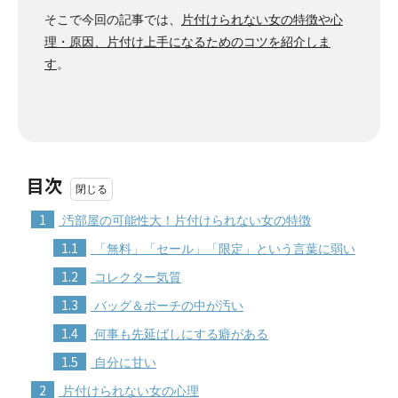
そこで今回の記事では、
片付けられない女の特徴や心
理・原因、片付け上手になるためのコツを紹介しま
す
。
目次
1
汚部屋の可能性大！片付けられない女の特徴
1.1
「無料」「セール」「限定」という言葉に弱い
1.2
コレクター気質
1.3
バッグ＆ポーチの中が汚い
1.4
何事も先延ばしにする癖がある
1.5
自分に甘い
2
片付けられない女の心理