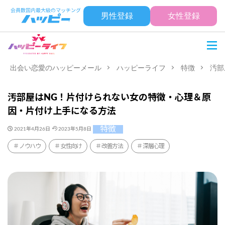
男性登録
女性登録
出会い恋愛のハッピーメール
ハッピーライフ
特徴
汚部
汚部屋はNG！片付けられない女の特徴・心理＆原
因・片付け上手になる方法
特徴
2021年4月26日
2023年5月8日
ノウハウ
女性向け
改善方法
深層心理