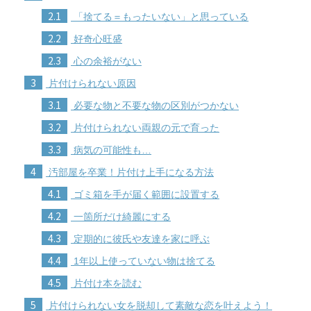
2.1
「捨てる＝もったいない」と思っている
2.2
好奇心旺盛
2.3
心の余裕がない
3
片付けられない原因
3.1
必要な物と不要な物の区別がつかない
3.2
片付けられない両親の元で育った
3.3
病気の可能性も…
4
汚部屋を卒業！片付け上手になる方法
4.1
ゴミ箱を手が届く範囲に設置する
4.2
一箇所だけ綺麗にする
4.3
定期的に彼氏や友達を家に呼ぶ
4.4
1年以上使っていない物は捨てる
4.5
片付け本を読む
5
片付けられない女を脱却して素敵な恋を叶えよう！