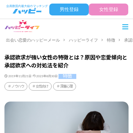
男性登録
女性登録
出会い恋愛のハッピーメール
ハッピーライフ
特徴
承認
承認欲求が強い女性の特徴とは？原因や恋愛傾向と
承認欲求への対処法を紹介
特徴
2019年11月21日
2023年8月30日
ノウハウ
女性向け
深層心理