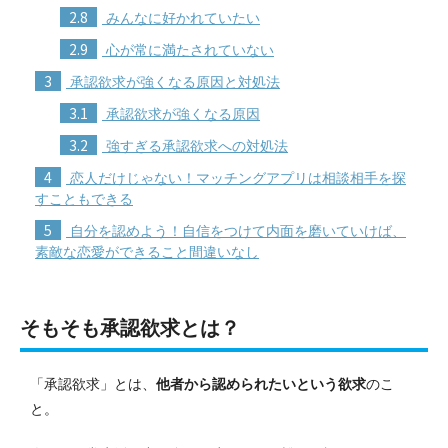
2.8
みんなに好かれていたい
2.9
心が常に満たされていない
3
承認欲求が強くなる原因と対処法
3.1
承認欲求が強くなる原因
3.2
強すぎる承認欲求への対処法
4
恋人だけじゃない！マッチングアプリは相談相手を探
すこともできる
5
自分を認めよう！自信をつけて内面を磨いていけば、
素敵な恋愛ができること間違いなし
そもそも承認欲求とは？
「承認欲求」とは、
他者から認められたいという欲求
のこ
と。