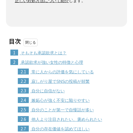
正しい対処方法について紹介
します。
目次
1
そもそも承認欲求とは？
2
承認欲求が強い女性の特徴と心理
2.1
常に人からの評価を気にしている
2.2
寂しがり屋でSNSの投稿が頻繁
2.3
自分に自信がない
2.4
嫉妬心が強く不安に陥りやすい
2.5
自分のことが第一で自慢話が多い
2.6
他人より注目されたい、褒められたい
2.7
自分の存在価値を認めてほしい