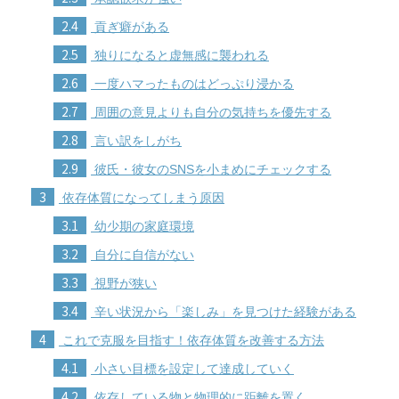
2.4
貢ぎ癖がある
2.5
独りになると虚無感に襲われる
2.6
一度ハマったものはどっぷり浸かる
2.7
周囲の意見よりも自分の気持ちを優先する
2.8
言い訳をしがち
2.9
彼氏・彼女のSNSを小まめにチェックする
3
依存体質になってしまう原因
3.1
幼少期の家庭環境
3.2
自分に自信がない
3.3
視野が狭い
3.4
辛い状況から「楽しみ」を見つけた経験がある
4
これで克服を目指す！依存体質を改善する方法
4.1
小さい目標を設定して達成していく
4.2
依存している物と物理的に距離を置く