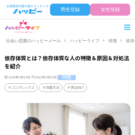
男性登録
女性登録
出会い恋愛のハッピーメール
ハッピーライフ
特徴
依存
依存体質とは？依存体質な人の特徴＆原因＆対処法
を紹介
特徴
2020年5月13日
2026年1月23日
コンプレックス
改善方法
男女向け