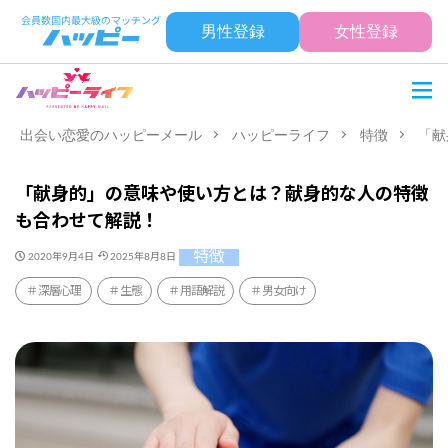
男性登録
女性登録
出会い恋愛のハッピーメール
ハッピーライフ
特徴
「献
「献身的」の意味や使い方とは？献身的な人の特徴
も合わせて解説！
特徴
2020年9月4日
2025年8月8日
深層心理
生態
用語解説
男女向け