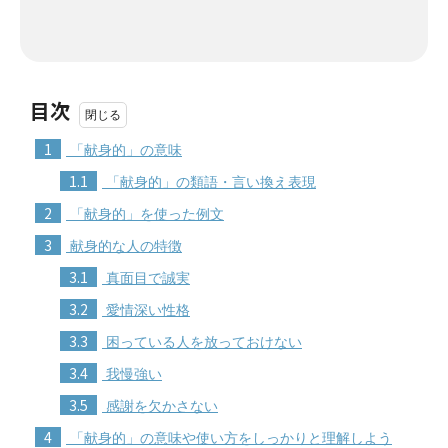
目次
1
「献身的」の意味
1.1
「献身的」の類語・言い換え表現
2
「献身的」を使った例文
3
献身的な人の特徴
3.1
真面目で誠実
3.2
愛情深い性格
3.3
困っている人を放っておけない
3.4
我慢強い
3.5
感謝を欠かさない
4
「献身的」の意味や使い方をしっかりと理解しよう