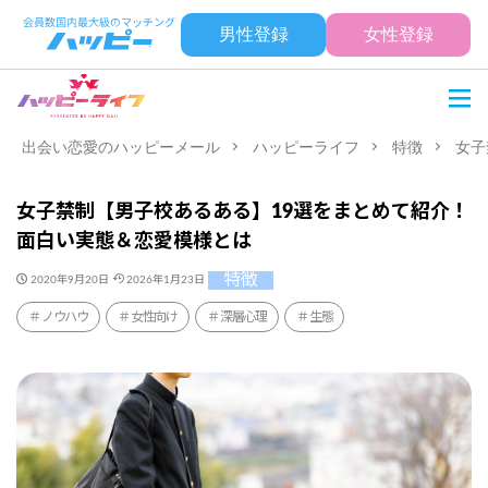
男性登録
女性登録
出会い恋愛のハッピーメール
ハッピーライフ
特徴
女子
女子禁制【男子校あるある】19選をまとめて紹介！
面白い実態＆恋愛模様とは
特徴
2020年9月20日
2026年1月23日
ノウハウ
女性向け
深層心理
生態