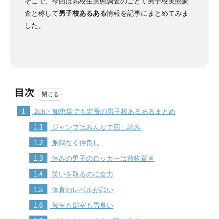
そこで、今回は高校生実態調査のごとく男子校実態調
査と称して
男子校あるある
情報を記事にまとめてみま
した。
目次
1
2ch・知恵袋でも定番の男子校あるあるまとめ
1.1
ジャンプはみんなで回し読み
1.2
派閥なく仲良し
1.3
休みの男子のロッカーは荷物置き
1.4
笑いを取るのに全力
1.5
体育のレベルが高い
1.6
教室も部室も男臭い