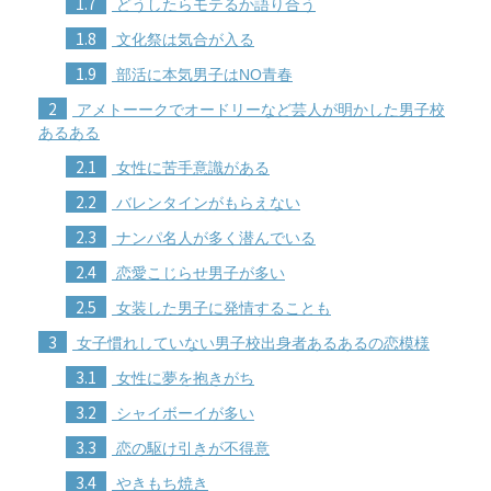
1.7
どうしたらモテるか語り合う
1.8
文化祭は気合が入る
1.9
部活に本気男子はNO青春
2
アメトーークでオードリーなど芸人が明かした男子校
あるある
2.1
女性に苦手意識がある
2.2
バレンタインがもらえない
2.3
ナンパ名人が多く潜んでいる
2.4
恋愛こじらせ男子が多い
2.5
女装した男子に発情することも
3
女子慣れしていない男子校出身者あるあるの恋模様
3.1
女性に夢を抱きがち
3.2
シャイボーイが多い
3.3
恋の駆け引きが不得意
3.4
やきもち焼き