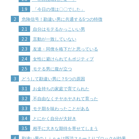
1.9
「今日の僕は〇〇でした」
2
危険信号！勘違い男に共通する5つの特徴
2.1
自分はモテるかっこいい男
2.2
言動が一致していない
2.3
友達・同僚を格下だと思っている
2.4
女性に避けられてもポジティブ
2.5
モテる男に腹が立つ
3
どうして勘違い男に？5つの原因
3.1
お金持ちの家庭で育てられた
3.2
不自由なくチヤホヤされて育った
3.3
モテ期を味わったことがある
3.4
とにかく自分が大好き
3.5
相手に大きな期待を寄せてしまう
4
勘違い男のｌｉｎｅは既読スルーよりブロックが効果