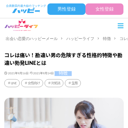
男性登録
女性登録
出会い恋愛のハッピーメール
ハッピーライフ
特徴
コレ
コレは痛い！勘違い男の危険すぎる性格的特徴や勘
違い勃発LINEとは
特徴
2021年9月16日
2021年9月14日
LINE
女性向け
対処法
生態