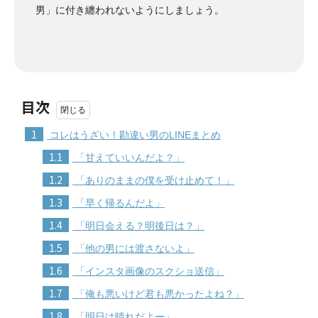
男」に付き纏われないようにしましょう。
目次
1
コレはうざい！勘違い男のLINEまとめ
1.1
「甘えていいんだよ？」
1.2
「ありのままの僕を受け止めて！」
1.3
「早く帰るんだよ」
1.4
「明日会える？明後日は？」
1.5
「他の男には渡さないよ」
1.6
「インスタ画像のスクショ送信」
1.7
「俺も悪いけど君も悪かったよね？」
1.8
「明日は晴れだよー」