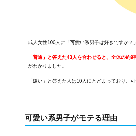
成人女性100人に「可愛い系男子は好きですか？
「普通」と答えた43人を合わせると、全体の約
がわかりました。
「嫌い」と答えた人は10人にとどまっており、
可愛い系男子がモテる理由