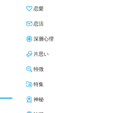
恋愛
恋活
深層心理
片思い
特徴
特集
神秘