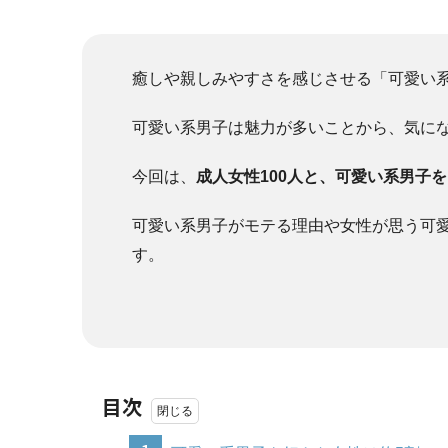
癒しや親しみやすさを感じさせる「可愛い
可愛い系男子は魅力が多いことから、気に
今回は、
成人女性100人と、可愛い系男子
可愛い系男子がモテる理由や女性が思う可
す。
目次