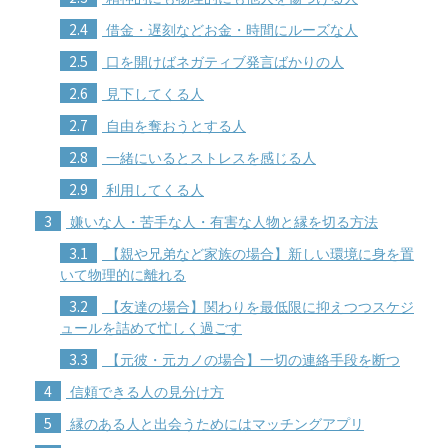
2.4
借金・遅刻などお金・時間にルーズな人
2.5
口を開けばネガティブ発言ばかりの人
2.6
見下してくる人
2.7
自由を奪おうとする人
2.8
一緒にいるとストレスを感じる人
2.9
利用してくる人
3
嫌いな人・苦手な人・有害な人物と縁を切る方法
3.1
【親や兄弟など家族の場合】新しい環境に身を置
いて物理的に離れる
3.2
【友達の場合】関わりを最低限に抑えつつスケジ
ュールを詰めて忙しく過ごす
3.3
【元彼・元カノの場合】一切の連絡手段を断つ
4
信頼できる人の見分け方
5
縁のある人と出会うためにはマッチングアプリ