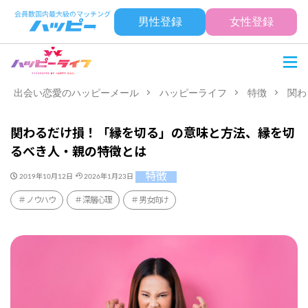
男性登録
女性登録
出会い恋愛のハッピーメール
ハッピーライフ
特徴
関わ
関わるだけ損！「縁を切る」の意味と方法、縁を切
るべき人・親の特徴とは
特徴
2019年10月12日
2026年1月23日
ノウハウ
深層心理
男女向け