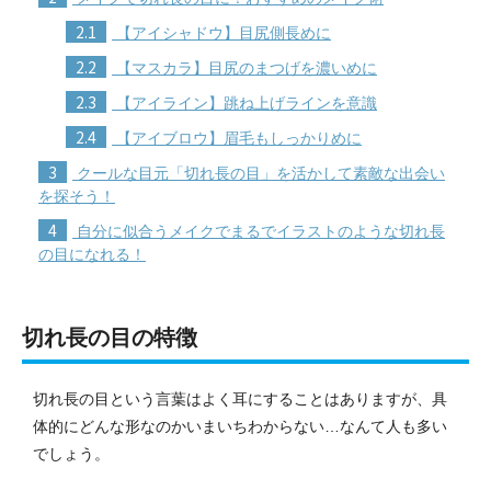
2.1
【アイシャドウ】目尻側長めに
2.2
【マスカラ】目尻のまつげを濃いめに
2.3
【アイライン】跳ね上げラインを意識
2.4
【アイブロウ】眉毛もしっかりめに
3
クールな目元「切れ長の目」を活かして素敵な出会い
を探そう！
4
自分に似合うメイクでまるでイラストのような切れ長
の目になれる！
切れ長の目の特徴
切れ長の目という言葉はよく耳にすることはありますが、具
体的にどんな形なのかいまいちわからない…なんて人も多い
でしょう。