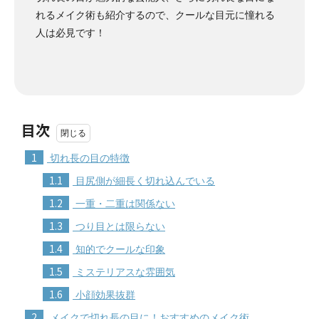
れるメイク術も紹介するので、クールな目元に憧れる
人は必見です！
目次
1
切れ長の目の特徴
1.1
目尻側が細長く切れ込んでいる
1.2
一重・二重は関係ない
1.3
つり目とは限らない
1.4
知的でクールな印象
1.5
ミステリアスな雰囲気
1.6
小顔効果抜群
2
メイクで切れ長の目に！おすすめのメイク術