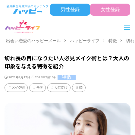
男性登録
女性登録
出会い恋愛のハッピーメール
ハッピーライフ
特徴
切れ
切れ長の目になりたい人必見メイク術とは？大人の
印象を与える特徴を紹介
特徴
2021年2月17日
2025年2月10日
メイク術
モテ
女性向け
顔