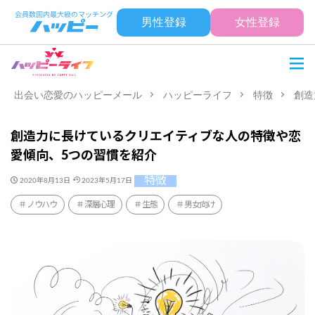
男性登録
女性登録
出会い恋愛のハッピーメール
ハッピーライフ
特徴
創造
創造力に長けているクリエイティブな人の特徴や恋
愛傾向、5つの習慣を紹介
特徴
2020年8月13日
2023年5月17日
ノウハウ
深層心理
生態
男女向け