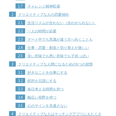
1.7
チャレンジ精神旺盛
2
クリエイティブな人の恋愛傾向
2.1
生活リズムが合わない（合わせられない）
2.2
一人の時間が必要
2.3
デート中でも意識が違う方へ向くことも
2.4
仕事・恋愛・創造と切り替えが激しい
2.5
良い意味でも悪い意味でも子供っぽい
3
クリエイティブな人間になるための5つの習慣
3.1
好きなことを仕事にする
3.2
瞑想を日課にする
3.3
毎日考える時間を持つ
3.4
幅広い視野を持つ
3.5
心のサインを見逃さない
4
クリエイティブな人はマッチングアプリにもたくさ