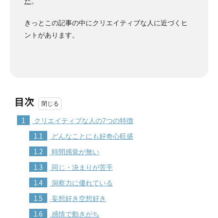
た
。
きっとこの記事の中にクリエイティブな人に近づくヒ
ントがあります。
目次
1
クリエイティブな人の7つの特徴
1.1
どんなことにも好奇心旺盛
1.2
時間感覚が無い
1.3
同じ・決まりが苦手
1.4
洞察力に優れている
1.5
妄想好き空想好き
1.6
感情で動きがち