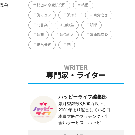
機会
秘密の恋愛研究所
結婚
胸キュン
脈あり
自分磨き
花言葉
血液型
診断
運勢
運命の人
遠距離恋愛
野呂佳代
顔
専門家・ライター
ハッピーライフ編集部
累計登録数3,500万以上、
2001年より運営している日
本最大級のマッチング・出
会いサービス「ハッピ...