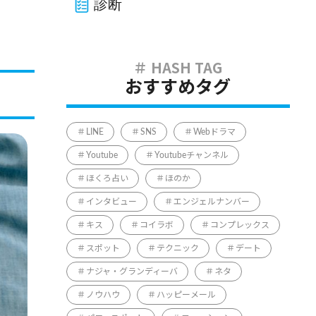
診断
おすすめタグ
LINE
SNS
Webドラマ
Youtube
Youtubeチャンネル
ほくろ占い
ほのか
インタビュー
エンジェルナンバー
キス
コイラボ
コンプレックス
スポット
テクニック
デート
ナジャ・グランディーバ
ネタ
ノウハウ
ハッピーメール