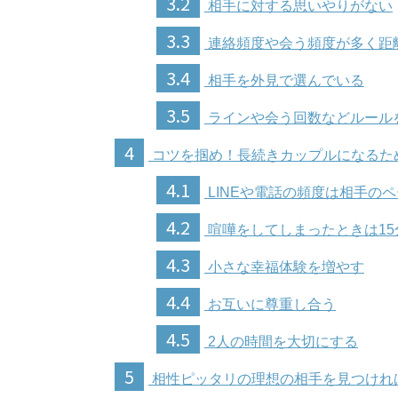
3.2
相手に対する思いやりがない
3.3
連絡頻度や会う頻度が多く距
3.4
相手を外見で選んでいる
3.5
ラインや会う回数などルール
4
コツを掴め！長続きカップルになるた
4.1
LINEや電話の頻度は相手の
4.2
喧嘩をしてしまったときは15
4.3
小さな幸福体験を増やす
4.4
お互いに尊重し合う
4.5
2人の時間を大切にする
5
相性ピッタリの理想の相手を見つけれ