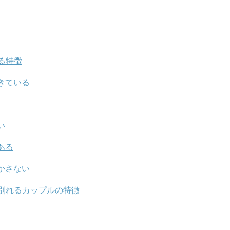
る特徴
きている
い
ある
かさない
別れるカップルの特徴