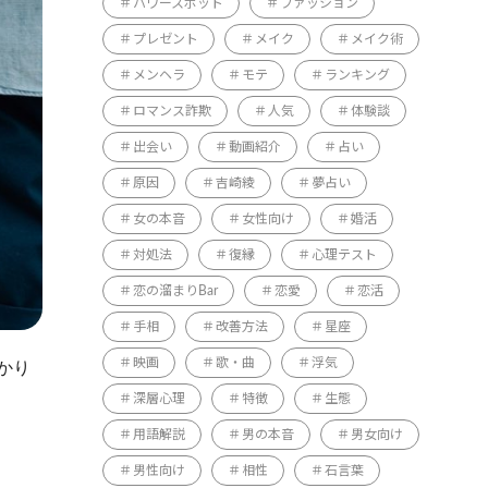
パワースポット
ファッション
プレゼント
メイク
メイク術
メンヘラ
モテ
ランキング
ロマンス詐欺
人気
体験談
出会い
動画紹介
占い
原因
吉崎綾
夢占い
女の本音
女性向け
婚活
対処法
復縁
心理テスト
恋の溜まりBar
恋愛
恋活
手相
改善方法
星座
映画
歌・曲
浮気
かり
深層心理
特徴
生態
用語解説
男の本音
男女向け
男性向け
相性
石言葉