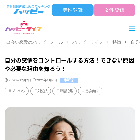
男性登録
女性登録
出会い恋愛のハッピーメール
ハッピーライフ
特徴
自分
自分の感情をコントロールする方法！できない原因
や必要な理由を知ろう！
特徴
2020年12月2日
2026年1月23日
ノウハウ
対処法
深層心理
男女向け