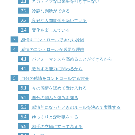
2.1
ネガティブな出来事を引きずらない
2.2
冷静な判断ができる
2.3
良好な人間関係を築いている
2.4
変化を楽しんでいる
3
感情をコントロールできない原因
4
感情のコントロールが必要な理由
4.1
パフォーマンスを高めることができるから
4.2
教育する能力に関わるから
5
自分の感情をコントロールする方法
5.1
今の感情を認めて受け入れる
5.2
自分の弱みと強みを知る
5.3
感情的になったときのルールを決めて実践する
5.4
ゆっくりと深呼吸をする
5.5
相手の立場に立って考える