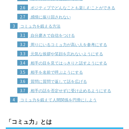
2.6
ポジティブでどんなことも楽しむことができる
2.7
感情に振り回されない
3
コミュ力を鍛える方法
3.1
自分磨きで自信をつける
3.2
周りにいるコミュ力が高い人を参考にする
3.3
元気な挨拶や笑顔を忘れないようにする
3.4
相手の目を見てはっきりと話すようにする
3.5
相手を名前で呼ぶようにする
3.6
質問に質問で返して話を広げる
3.7
相手の話を否定せずに受け止めるようにする
4
コミュ力を鍛えて人間関係を円滑にしよう
「コミュ力」とは