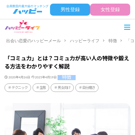
男性登録
女性登録
出会い恋愛のハッピーメール
ハッピーライフ
特徴
「コ
「コミュ力」とは？コミュ力が高い人の特徴や鍛え
る方法をわかりやすく解説
特徴
2020年4月26日
2025年4月19日
テクニック
生態
男女向け
自分磨き