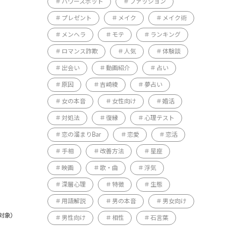
パワースポット
ファッション
プレゼント
メイク
メイク術
メンヘラ
モテ
ランキング
ロマンス詐欺
人気
体験談
出会い
動画紹介
占い
原因
吉崎綾
夢占い
女の本音
女性向け
婚活
対処法
復縁
心理テスト
恋の溜まりBar
恋愛
恋活
手相
改善方法
星座
映画
歌・曲
浮気
深層心理
特徴
生態
用語解説
男の本音
男女向け
男性向け
相性
石言葉