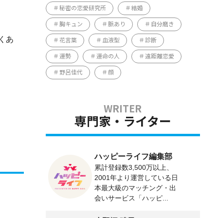
秘密の恋愛研究所
結婚
胸キュン
脈あり
自分磨き
くあ
花言葉
血液型
診断
運勢
運命の人
遠距離恋愛
野呂佳代
顔
専門家・ライター
ハッピーライフ編集部
累計登録数3,500万以上、
2001年より運営している日
本最大級のマッチング・出
会いサービス「ハッピ...