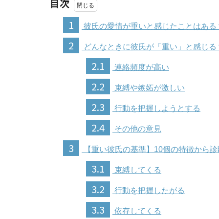
目次
1
彼氏の愛情が重いと感じたことはある
2
どんなときに彼氏が「重い」と感じる
2.1
連絡頻度が高い
2.2
束縛や嫉妬が激しい
2.3
行動を把握しようとする
2.4
その他の意見
3
【重い彼氏の基準】10個の特徴から診
3.1
束縛してくる
3.2
行動を把握したがる
3.3
依存してくる