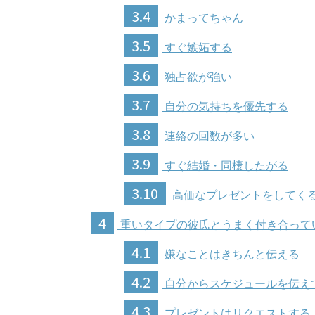
3.4
かまってちゃん
3.5
すぐ嫉妬する
3.6
独占欲が強い
3.7
自分の気持ちを優先する
3.8
連絡の回数が多い
3.9
すぐ結婚・同棲したがる
3.10
高価なプレゼントをしてく
4
重いタイプの彼氏とうまく付き合って
4.1
嫌なことはきちんと伝える
4.2
自分からスケジュールを伝え
4.3
プレゼントはリクエストする