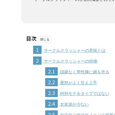
目次
1
サークルクラッシャーの意味とは
2
サークルクラッシャーの特徴
2.1
躊躇なく男性陣に媚を売る
2.2
愛想がよく甘え上手
2.3
特別モテるタイプではない
2.4
女友達が少ない
2.5