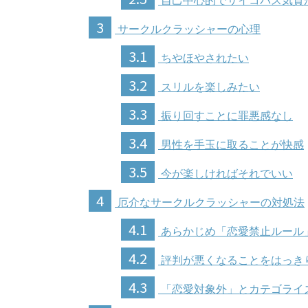
自己中心的でサイコパス気質
3
サークルクラッシャーの心理
3.1
ちやほやされたい
3.2
スリルを楽しみたい
3.3
振り回すことに罪悪感なし
3.4
男性を手玉に取ることが快感
3.5
今が楽しければそれでいい
4
厄介なサークルクラッシャーの対処法
4.1
あらかじめ「恋愛禁止ルール
4.2
評判が悪くなることをはっき
4.3
「恋愛対象外」とカテゴライ