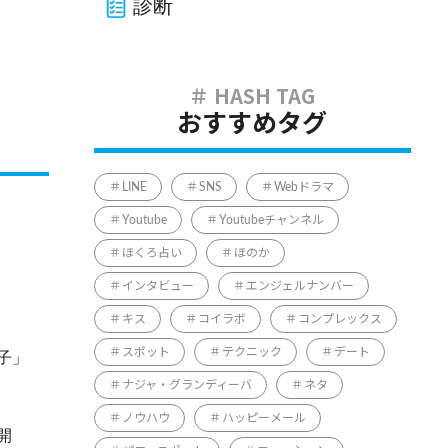
診断
おすすめタグ
LINE
SNS
Webドラマ
Youtube
Youtubeチャンネル
ほくろ占い
ほのか
インタビュー
エンジェルナンバー
キス
コイラボ
コンプレックス
スポット
テクニック
デート
子」
ナジャ・グランディーバ
ネタ
ノウハウ
ハッピーメール
開