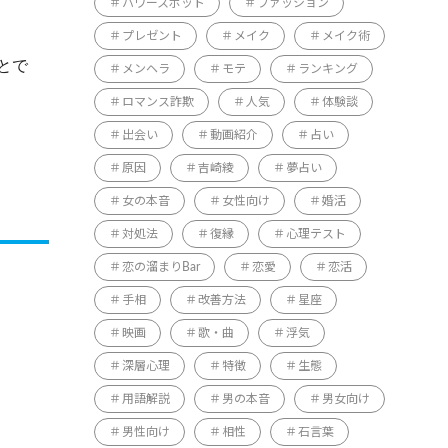
パワースポット
ファッション
プレゼント
メイク
メイク術
とで
メンヘラ
モテ
ランキング
ロマンス詐欺
人気
体験談
出会い
動画紹介
占い
原因
吉崎綾
夢占い
女の本音
女性向け
婚活
対処法
復縁
心理テスト
恋の溜まりBar
恋愛
恋活
手相
改善方法
星座
映画
歌・曲
浮気
深層心理
特徴
生態
用語解説
男の本音
男女向け
男性向け
相性
石言葉