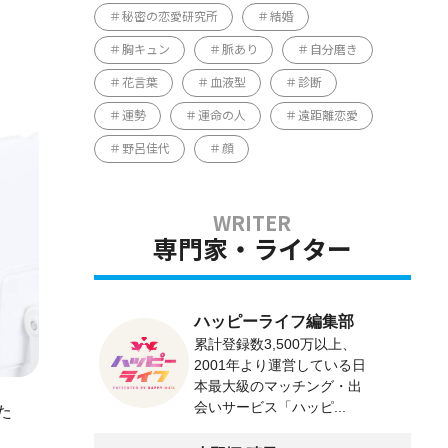
秘密の恋愛研究所
結婚
胸キュン
脈あり
自分磨き
花言葉
血液型
診断
運勢
運命の人
遠距離恋愛
野呂佳代
顔
専門家・ライター
ハッピーライフ編集部
累計登録数3,500万以上、
2001年より運営している日
本最大級のマッチング・出
会いサービス「ハッピ...
た