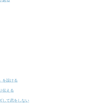
がある
」を設ける
り伝える
ズして恋をしない