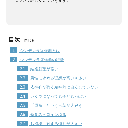
について詳しく見ていきます。
目次
1
シンデレラ症候群とは
2
シンデレラ症候群の特徴
2.1
結婚願望が強い
2.2
男性に求める理想が高い＆多い
2.3
依存心が強く精神的に自立していない
2.4
いくつになっても子どもっぽい
2.5
「運命」という言葉が大好き
2.6
悲劇のヒロインぶる
2.7
お姫様に対する憧れが大きい