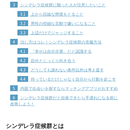
3
シンデレラ症候群に陥った人が注意したいこと
3.1
上から目線な態度をとること
3.2
男性の些細な言動で嫌いになること
3.3
上辺だけでジャッジすること
4
治し方はコレ！シンデレラ症候群の克服方法
4.1
「幸せは自分次第」だと認識する
4.2
自分とじっくり向き合う
4.3
どうしても譲れない条件以外は考え直す
4.4
待っているだけじゃなく自分から行動を起こす
5
内面で出会いを探すならマッチングアプリがおすすめ
6
シンデレラ症候群だと自覚できたら手遅れになる前に
改善しよう！
シンデレラ症候群とは