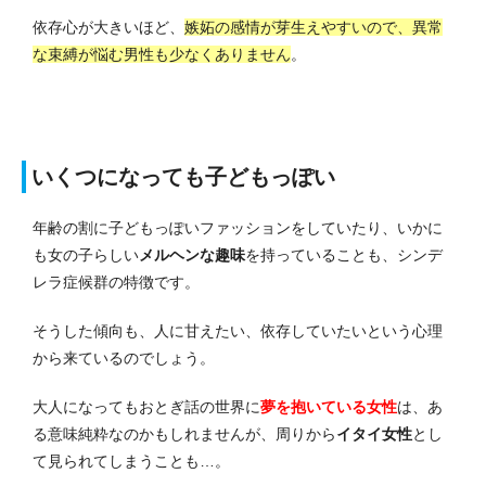
依存心が大きいほど、
嫉妬の感情が芽生えやすいので、異常
な束縛が悩む男性も少なくありません
。
いくつになっても子どもっぽい
年齢の割に子どもっぽいファッションをしていたり、いかに
も女の子らしい
メルヘンな趣味
を持っていることも、シンデ
レラ症候群の特徴です。
そうした傾向も、人に甘えたい、依存していたいという心理
から来ているのでしょう。
大人になってもおとぎ話の世界に
夢を抱いている女性
は、あ
る意味純粋なのかもしれませんが、周りから
イタイ女性
とし
て見られてしまうことも…。