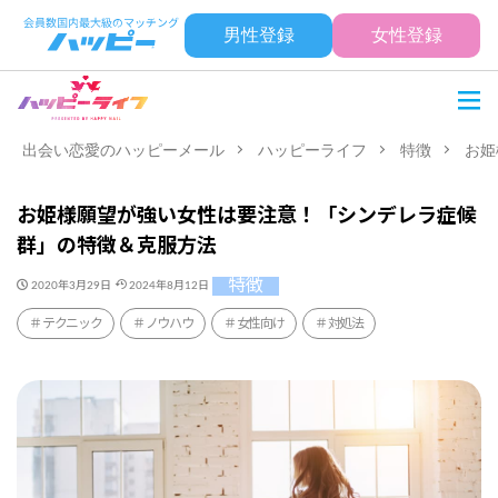
男性登録
女性登録
出会い恋愛のハッピーメール
ハッピーライフ
特徴
お姫
お姫様願望が強い女性は要注意！「シンデレラ症候
群」の特徴＆克服方法
特徴
2020年3月29日
2024年8月12日
テクニック
ノウハウ
女性向け
対処法