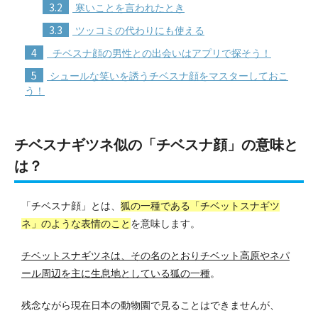
3.2
寒いことを言われたとき
3.3
ツッコミの代わりにも使える
4
チベスナ顔の男性との出会いはアプリで探そう！
5
シュールな笑いを誘うチベスナ顔をマスターしておこ
う！
チベスナギツネ似の「チベスナ顔」の意味と
は？
「チベスナ顔」とは、
狐の一種である「チベットスナギツ
ネ」のような表情のこと
を意味します。
チベットスナギツネは、その名のとおりチベット高原やネパ
ール周辺を主に生息地としている狐の一種
。
残念ながら現在日本の動物園で見ることはできませんが、