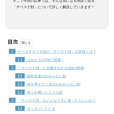
そこで今回の記事では、そんな気になる用語である
「チベスナ顔」について詳しく解説していきます！
目次
1
チベスナギツネ似の「チベスナ顔」の意味とは？
1.1
カルピスのCMで拡散！
2
「チベスナ顔」に共通する3つの顔の特徴
2.1
喜怒哀楽がわからない顔
2.2
何を考えているのかわからない顔
2.3
悟りを開いたような顔
3
「チベスナ顔」はどんなときに使ったらいいの？
3.1
ガッカリしたとき