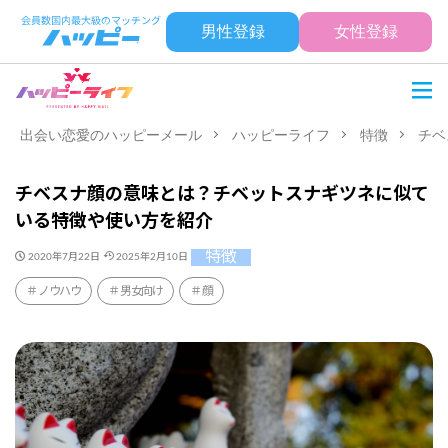
男性登録
女性登録
出会い恋愛のハッピーメール
ハッピーライフ
特徴
チベ
チベスナ顔の意味とは？チベットスナギツネに似て
いる特徴や使い方を紹介
特徴
2020年7月22日
2025年2月10日
ノウハウ
男女向け
顔