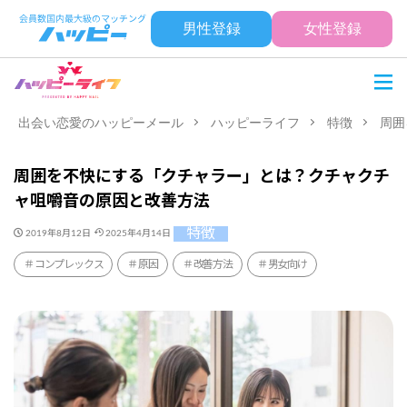
男性登録
女性登録
出会い恋愛のハッピーメール
ハッピーライフ
特徴
周囲
周囲を不快にする「クチャラー」とは？クチャクチ
ャ咀嚼音の原因と改善方法
特徴
2019年8月12日
2025年4月14日
コンプレックス
原因
改善方法
男女向け