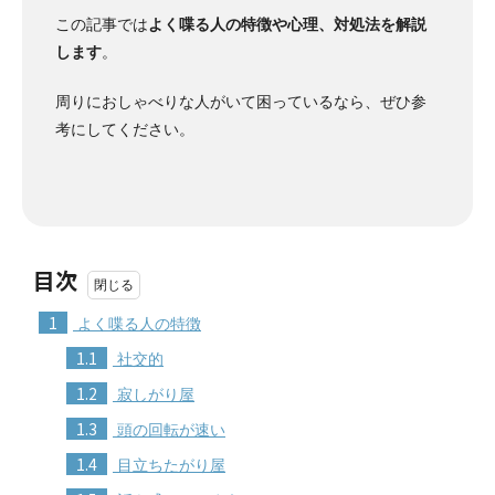
この記事では
よく喋る人の特徴や心理、対処法を解説
します
。
周りにおしゃべりな人がいて困っているなら、ぜひ参
考にしてください。
目次
1
よく喋る人の特徴
1.1
社交的
1.2
寂しがり屋
1.3
頭の回転が速い
1.4
目立ちたがり屋