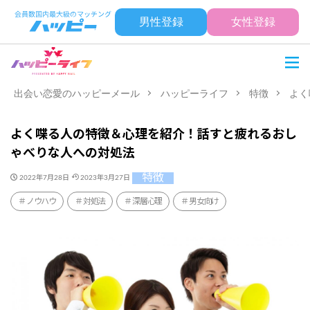
男性登録
女性登録
出会い恋愛のハッピーメール
ハッピーライフ
特徴
よく
よく喋る人の特徴＆心理を紹介！話すと疲れるおし
ゃべりな人への対処法
特徴
2022年7月28日
2023年3月27日
ノウハウ
対処法
深層心理
男女向け