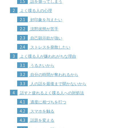
1.5
話を盛ってしまう
2
よく喋る人の心理
2.1
好印象を与えたい
2.2
沈黙状態が苦手
2.3
自己顕示欲が強い
2.4
ストレスを発散したい
3
よく喋る人が嫌われがちな理由
3.1
うるさいから
3.2
自分の時間が奪われるから
3.3
人の話を最後まで聞かないから
4
話すと疲れるよく喋る人への対処法
4.1
適度に相づちを打つ
4.2
スマホを触る
4.3
話題を変える