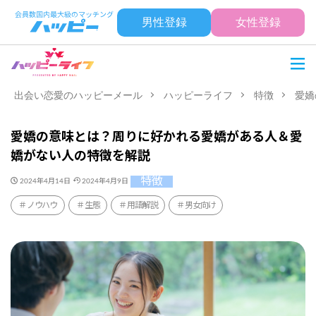
男性登録
女性登録
出会い恋愛のハッピーメール
ハッピーライフ
特徴
愛嬌
愛嬌の意味とは？周りに好かれる愛嬌がある人＆愛
嬌がない人の特徴を解説
特徴
2024年4月14日
2024年4月9日
ノウハウ
生態
用語解説
男女向け