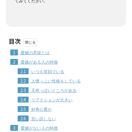
てみてください。
目次
1
愛嬌の意味とは
2
愛嬌がある人の特徴
2.1
いつも笑顔でいる
2.2
人懐っこい性格をしている
2.3
天然っぽいところがある
2.4
リアクションが大きい
2.5
好奇心豊か
2.6
言い訳しない
3
愛嬌がない人の特徴