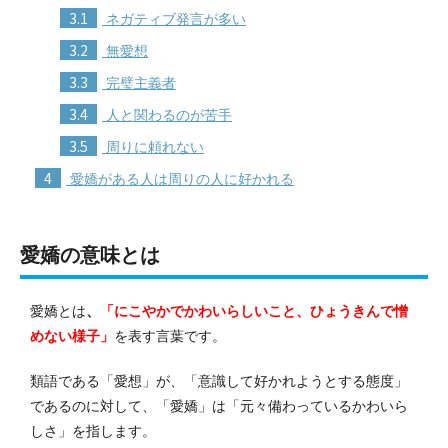
3.1
ネガティブ発言が多い
3.2
無愛想
3.3
完璧主義者
3.4
人と関わるのが苦手
3.5
周りに頼れない
4
愛嬌がある人は周りの人に好かれる
愛嬌の意味とは
愛嬌とは
、
「にこやかでかわいらしいこと、ひょうきんで憎
めない様子」
を表す言葉です。
類語である「愛想」が、「意識して好かれようとする態度」
であるのに対して、「愛嬌」は「元々備わっているかわいら
しさ」を指します。