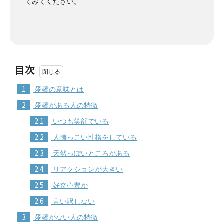
てみてください。
目次
1
愛嬌の意味とは
2
愛嬌がある人の特徴
2.1
いつも笑顔でいる
2.2
人懐っこい性格をしている
2.3
天然っぽいところがある
2.4
リアクションが大きい
2.5
好奇心豊か
2.6
言い訳しない
3
愛嬌がない人の特徴