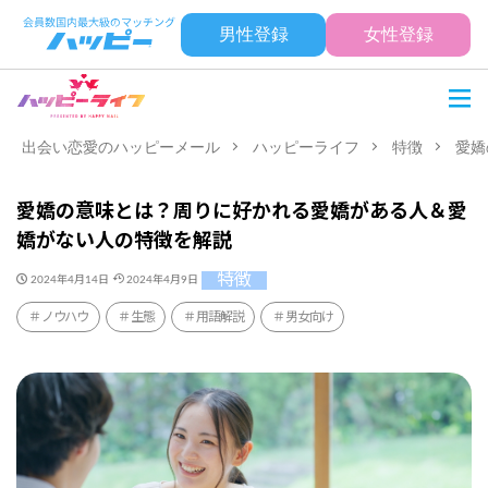
男性登録
女性登録
出会い恋愛のハッピーメール
ハッピーライフ
特徴
愛嬌
愛嬌の意味とは？周りに好かれる愛嬌がある人＆愛
嬌がない人の特徴を解説
特徴
2024年4月14日
2024年4月9日
ノウハウ
生態
用語解説
男女向け