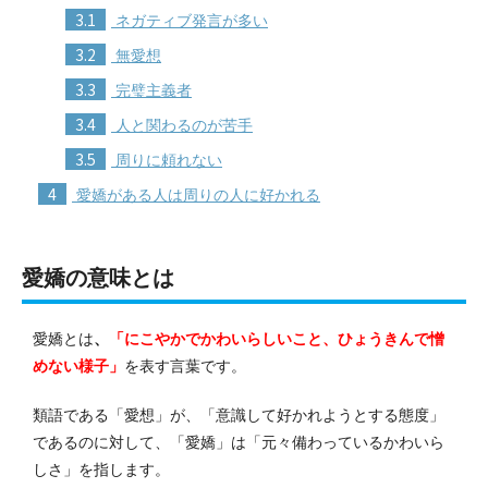
3.1
ネガティブ発言が多い
3.2
無愛想
3.3
完璧主義者
3.4
人と関わるのが苦手
3.5
周りに頼れない
4
愛嬌がある人は周りの人に好かれる
愛嬌の意味とは
愛嬌とは
、
「にこやかでかわいらしいこと、ひょうきんで憎
めない様子」
を表す言葉です。
類語である「愛想」が、「意識して好かれようとする態度」
であるのに対して、「愛嬌」は「元々備わっているかわいら
しさ」を指します。