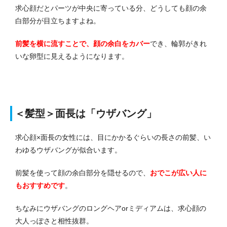
求心顔だとパーツが中央に寄っている分、どうしても顔の余
白部分が目立ちますよね。
前髪を横に流すことで、顔の余白をカバー
でき、輪郭がきれ
いな卵型に見えるようになります。
＜髪型＞面長は「ウザバング」
求心顔×面長の女性には、目にかかるぐらいの長さの前髪、い
わゆるウザバングが似合います。
前髪を使って顔の余白部分を隠せるので、
おでこが広い人に
もおすすめです
。
ちなみにウザバングのロングヘアorミディアムは、求心顔の
大人っぽさと相性抜群。