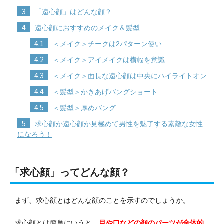
3
「遠心顔」はどんな顔？
4
遠心顔におすすめのメイク＆髪型
4.1
＜メイク＞チークは2パターン使い
4.2
＜メイク＞アイメイクは横幅を意識
4.3
＜メイク＞面長な遠心顔は中央にハイライトオン
4.4
＜髪型＞かきあげバングショート
4.5
＜髪型＞厚めバング
5
求心顔か遠心顔か見極めて男性を魅了する素敵な女性
になろう！
「求心顔」ってどんな顔？
まず、求心顔とはどんな顔のことを示すのでしょうか。
求心顔とは簡単にいうと、
目や口などの顔のパーツが全体的