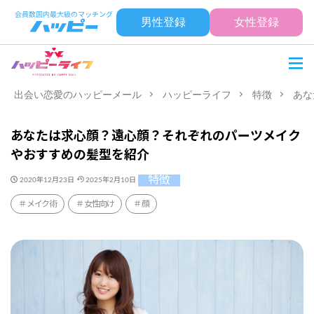
男性登録
女性登録
出会い恋愛のハッピーメール
ハッピーライフ
特徴
あな
あなたは求心顔？遠心顔？それぞれのパーツメイク
やおすすめの髪型を紹介
特徴
2020年12月23日
2025年2月10日
メイク術
女性向け
顔