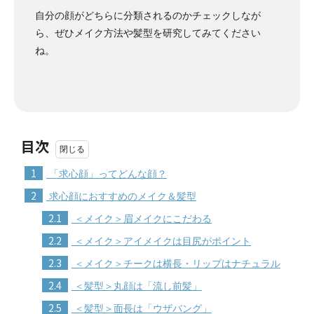
自分の顔がどちらに分類されるのかチェックしなが
ら、ぜひメイク方法や髪型を研究してみてください
ね。
目次
1
「求心顔」ってどんな顔？
2
求心顔におすすめのメイク＆髪型
2.1
＜メイク＞眉メイクにこだわる
2.2
＜メイク＞アイメイクは目尻がポイント
2.3
＜メイク＞チークは横長・リップはナチュラル
2.4
＜髪型＞丸顔は「流し前髪」
2.5
＜髪型＞面長は「ウザバング」