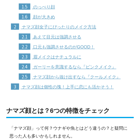
1.5
のっぺり顔
1.6
顔が大きめ
2
ナマズ顔女子にぴったりのメイク方法
2.1
あえて目元は強調させる
2.2
口元も強調させるのがGOOD！
2.3
眉メイクはナチュラルに
2.4
ガーリーを意識するなら『ピンクメイク』
2.5
ナマズ顔から抜け出すなら『クールメイク』
3
ナマズ顔は個性の塊！上手に恋にも活かそう！
ナマズ顔とは？6つの特徴をチェック
「ナマズ顔」って何？ウナギや魚とはどう違うの？と疑問に
思った人も多いかもしれません。