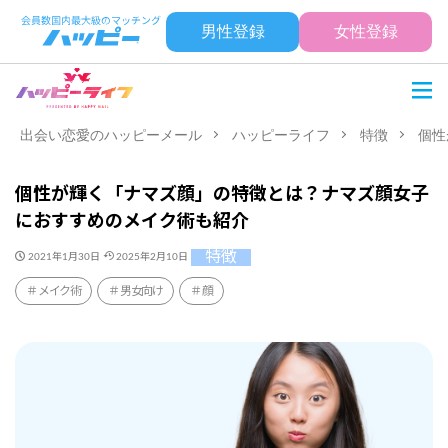
男性登録
女性登録
出会い恋愛のハッピーメール
ハッピーライフ
特徴
個性
個性が輝く「ナマズ顔」の特徴とは？ナマズ顔女子
におすすめのメイク術も紹介
特徴
2021年1月30日
2025年2月10日
メイク術
男女向け
顔