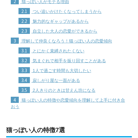
2
猫っぽい人がモテる理由
2.1
つい追いかけたくなってしまうから
2.2
魅力的なギャップがあるから
2.3
自立した大人の恋愛ができるから
3
理解して仲良くなろう！猫っぽい人の恋愛傾向
3.1
とにかく束縛されたくない
3.2
気まぐれで相手を振り回すことがある
3.3
1人で過ごす時間も大切したい
3.4
寂しがり屋な一面がある
3.5
2人きりのときは甘えん坊になる
4
猫っぽい人の特徴や恋愛傾向を理解して上手に付き合
おう
猫っぽい人の特徴7選