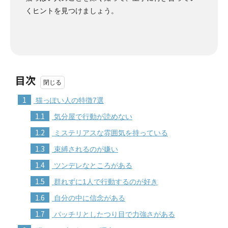
くヒントを見つけましょう。
目次
1
猫っぽい人の特徴7選
1.1
気分屋で行動が読めない
1.2
ミステリアスな雰囲気を持っている
1.3
束縛されるのが嫌い
1.4
ツンデレなところがある
1.5
群れずに1人で行動するのが好き
1.6
自分の中に信念がある
1.7
パッチリとしたつり目で力強さがある