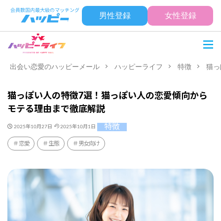
男性登録
女性登録
出会い恋愛のハッピーメール
ハッピーライフ
特徴
猫っ
猫っぽい人の特徴7選！猫っぽい人の恋愛傾向から
モテる理由まで徹底解説
特徴
2025年10月27日
2025年10月1日
恋愛
生態
男女向け