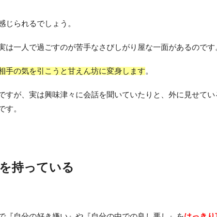
感じられるでしょう。
実は一人で過ごすのが苦手なさびしがり屋な一面があるのです
相手の気を引こうと甘えん坊に変身します
。
ですが、実は興味津々に会話を聞いていたりと、外に見せてい
です。
を持っている
で『自分の好き嫌い』や『自分の中での良し悪し』を
はっきり