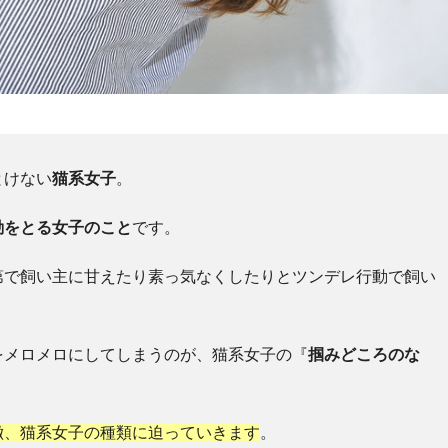
とけない
猫系女子
。
動をとる女子のこと
です。
第で飼い主に甘えたり素っ気なくしたりとツンデレ行動で飼い
をメロメロにしてしまうのが、猫系女子の『
掴みどころのな
徴、猫系女子の種類に迫っていきます
。