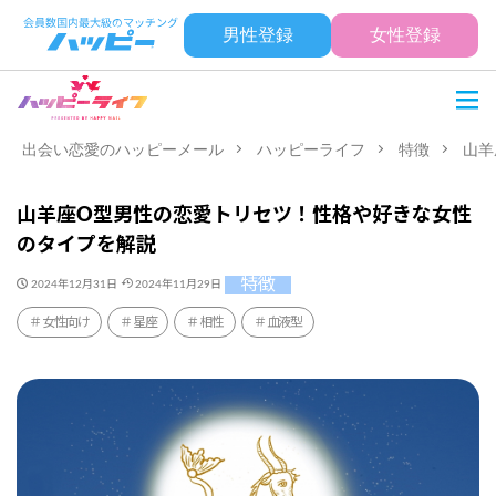
男性登録
女性登録
出会い恋愛のハッピーメール
ハッピーライフ
特徴
山羊
山羊座O型男性の恋愛トリセツ！性格や好きな女性
のタイプを解説
特徴
2024年12月31日
2024年11月29日
女性向け
星座
相性
血液型