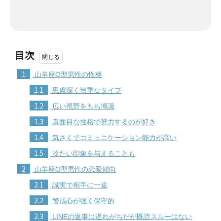
目次
1
山羊座O型男性の性格
1.1
思慮深く慎重なタイプ
1.2
広い視野をもち博識
1.3
真面目な性格で努力するのが好き
1.4
気さくでコミュニケーション能力が高い
1.5
冷たい印象を与えることも
2
山羊座O型男性の恋愛傾向
2.1
誠実で相手に一途
2.2
警戒心が強く保守的
2.3
LINEの返事は遅れがちだが既読スルーはない