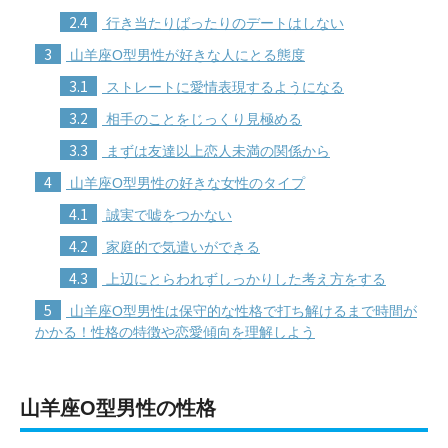
2.4
行き当たりばったりのデートはしない
3
山羊座O型男性が好きな人にとる態度
3.1
ストレートに愛情表現するようになる
3.2
相手のことをじっくり見極める
3.3
まずは友達以上恋人未満の関係から
4
山羊座O型男性の好きな女性のタイプ
4.1
誠実で嘘をつかない
4.2
家庭的で気遣いができる
4.3
上辺にとらわれずしっかりした考え方をする
5
山羊座O型男性は保守的な性格で打ち解けるまで時間が
かかる！性格の特徴や恋愛傾向を理解しよう
山羊座O型男性の性格