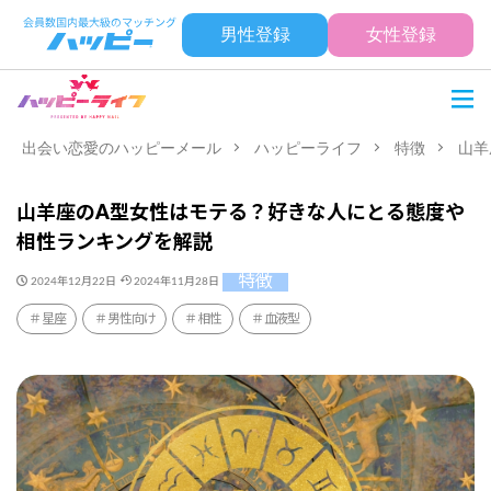
男性登録
女性登録
出会い恋愛のハッピーメール
ハッピーライフ
特徴
山羊
山羊座のA型女性はモテる？好きな人にとる態度や
相性ランキングを解説
特徴
2024年12月22日
2024年11月28日
星座
男性向け
相性
血液型