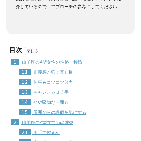
介しているので、アプローチの参考にしてください。
目次
1
山羊座のA型女性の性格・特徴
1.1
正義感が強く真面目
1.2
何事もコツコツ努力
1.3
チャレンジは苦手
1.4
やや堅物な一面も
1.5
周囲からの評価を気にする
2
山羊座のA型女性の恋愛観
2.1
奥手で控えめ