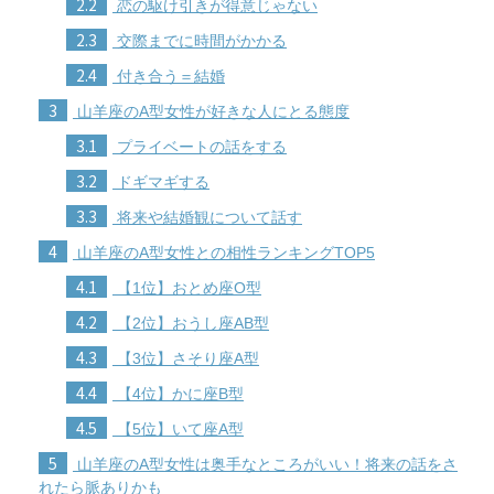
2.2
恋の駆け引きが得意じゃない
2.3
交際までに時間がかかる
2.4
付き合う＝結婚
3
山羊座のA型女性が好きな人にとる態度
3.1
プライベートの話をする
3.2
ドギマギする
3.3
将来や結婚観について話す
4
山羊座のA型女性との相性ランキングTOP5
4.1
【1位】おとめ座O型
4.2
【2位】おうし座AB型
4.3
【3位】さそり座A型
4.4
【4位】かに座B型
4.5
【5位】いて座A型
5
山羊座のA型女性は奥手なところがいい！将来の話をさ
れたら脈ありかも