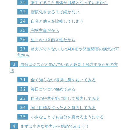
2.2
努力すること自体が目標となっているから
2.3
習慣化させるまで続かない
2.4
自分と他人を比較してしまう
2.5
完璧主義だから
2.6
生まれつき飽き性だから
2.7
努力ができない人はADHDや発達障害の病気の可
能性も
3
自分はクズだと悩んでいる人必見！努力するための方
法
3.1
全く知らない環境に身をおいてみる
3.2
毎日コツコツ始めてみる
3.3
自分の得意分野に関して努力してみる
3.4
同じ目標を持った人と努力してみる
3.5
小さなことでも自分を褒めるようにする
4
まずは小さな努力から始めてみよう！