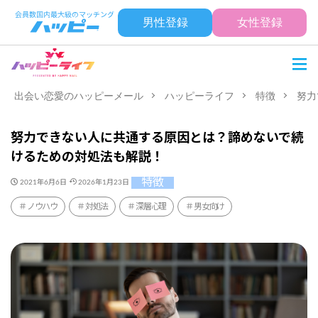
男性登録
女性登録
出会い恋愛のハッピーメール
ハッピーライフ
特徴
努力
努力できない人に共通する原因とは？諦めないで続
けるための対処法も解説！
特徴
2021年6月6日
2026年1月23日
ノウハウ
対処法
深層心理
男女向け