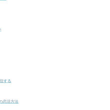
い
返信する
の恋活方法