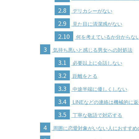
2.8
デリカシーがない
2.9
見た目に清潔感がない
2.10
何を考えているか分からな
3
気持ち悪いと感じる男女への対処法
3.1
必要以上に会話しない
3.2
距離をとる
3.3
中途半端に優しくしない
3.4
LINEなどの連絡は機械的に
3.5
丁寧な敬語で対応する
4
周囲に恋愛対象がいない人におすすめ