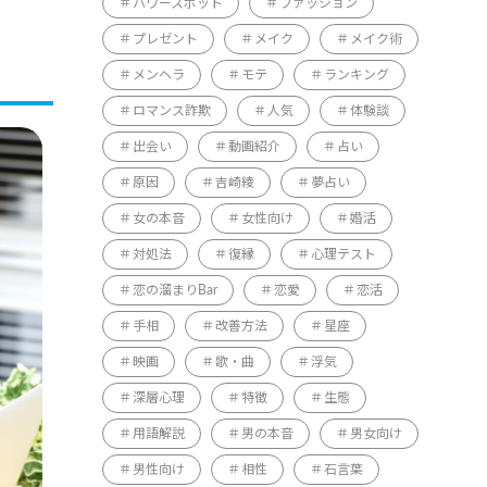
パワースポット
ファッション
プレゼント
メイク
メイク術
メンヘラ
モテ
ランキング
ロマンス詐欺
人気
体験談
出会い
動画紹介
占い
原因
吉崎綾
夢占い
女の本音
女性向け
婚活
対処法
復縁
心理テスト
恋の溜まりBar
恋愛
恋活
手相
改善方法
星座
映画
歌・曲
浮気
深層心理
特徴
生態
用語解説
男の本音
男女向け
男性向け
相性
石言葉