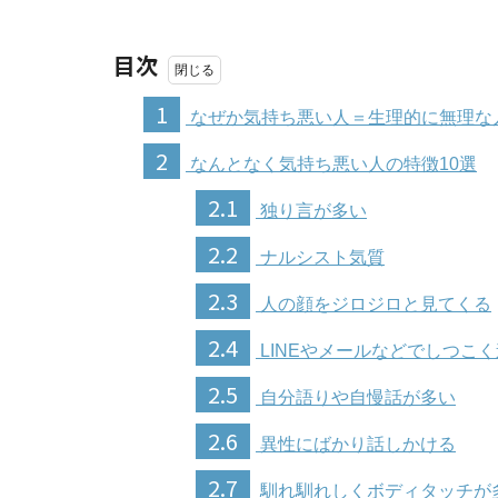
目次
1
なぜか気持ち悪い人＝生理的に無理な
2
なんとなく気持ち悪い人の特徴10選
2.1
独り言が多い
2.2
ナルシスト気質
2.3
人の顔をジロジロと見てくる
2.4
LINEやメールなどでしつこ
2.5
自分語りや自慢話が多い
2.6
異性にばかり話しかける
2.7
馴れ馴れしくボディタッチが