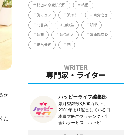
秘密の恋愛研究所
結婚
胸キュン
脈あり
自分磨き
花言葉
血液型
診断
運勢
運命の人
遠距離恋愛
野呂佳代
顔
専門家・ライター
るか
ハッピーライフ編集部
累計登録数3,500万以上、
2001年より運営している日
本最大級のマッチング・出
くだ
会いサービス「ハッピ...