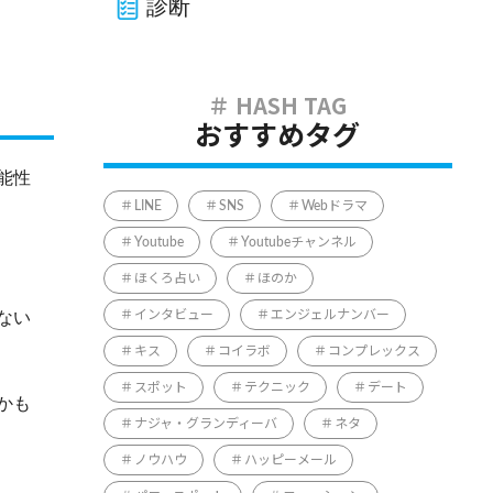
診断
おすすめタグ
能性
LINE
SNS
Webドラマ
Youtube
Youtubeチャンネル
ほくろ占い
ほのか
ない
インタビュー
エンジェルナンバー
キス
コイラボ
コンプレックス
スポット
テクニック
デート
かも
ナジャ・グランディーバ
ネタ
ノウハウ
ハッピーメール