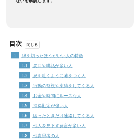
ないを解説します
。
目次
1
縁を切ったほうがいい人の特徴
1.1
悪口や噂話が多い人
1.2
息を吐くように嘘をつく人
1.3
行動の監視や束縛をしてくる人
1.4
お金や時間にルーズな人
1.5
損得勘定が強い人
1.6
困ったときだけ連絡してくる人
1.7
他人を見下す発言が多い人
1.8
他責思考の人