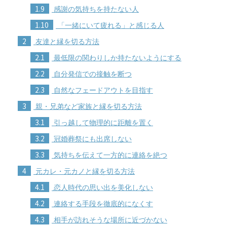
1.9
感謝の気持ちを持たない人
1.10
「一緒にいて疲れる」と感じる人
2
友達と縁を切る方法
2.1
最低限の関わりしか持たないようにする
2.2
自分発信での接触を断つ
2.3
自然なフェードアウトを目指す
3
親・兄弟など家族と縁を切る方法
3.1
引っ越して物理的に距離を置く
3.2
冠婚葬祭にも出席しない
3.3
気持ちを伝えて一方的に連絡を絶つ
4
元カレ・元カノと縁を切る方法
4.1
恋人時代の思い出を美化しない
4.2
連絡する手段を徹底的になくす
4.3
相手が訪れそうな場所に近づかない