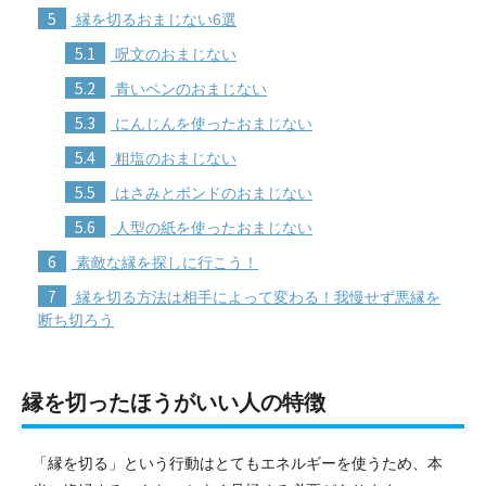
5
縁を切るおまじない6選
5.1
呪文のおまじない
5.2
青いペンのおまじない
5.3
にんじんを使ったおまじない
5.4
粗塩のおまじない
5.5
はさみとボンドのおまじない
5.6
人型の紙を使ったおまじない
6
素敵な縁を探しに行こう！
7
縁を切る方法は相手によって変わる！我慢せず悪縁を
断ち切ろう
縁を切ったほうがいい人の特徴
「縁を切る」という行動はとてもエネルギーを使うため、本