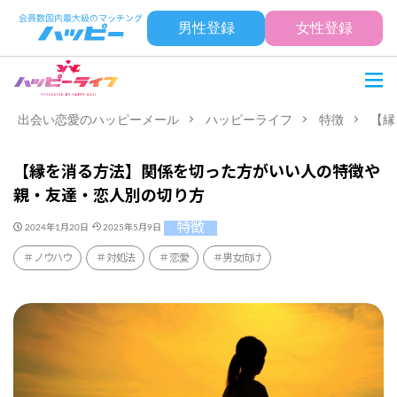
男性登録
女性登録
出会い恋愛のハッピーメール
ハッピーライフ
特徴
【縁
【縁を消る方法】関係を切った方がいい人の特徴や
親・友達・恋人別の切り方
特徴
2024年1月20日
2025年5月9日
ノウハウ
対処法
恋愛
男女向け