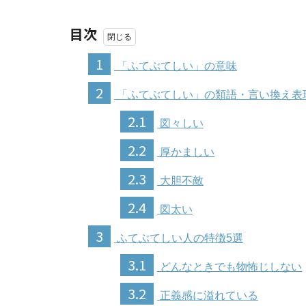
目次
1
「ふてぶてしい」の意味
2
「ふてぶてしい」の類語・言い換え表
2.1
図々しい
2.2
厚かましい
2.3
大胆不敵
2.4
図太い
3
ふてぶてしい人の特徴5選
3.1
どんなときでも物怖じしない
3.2
正義感に溢れている