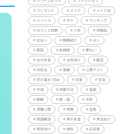
パワースポット
ファッション
プレゼント
メイク
メイク術
メンヘラ
モテ
ランキング
ロマンス詐欺
人気
体験談
出会い
動画紹介
占い
原因
吉崎綾
夢占い
女の本音
女性向け
婚活
対処法
復縁
心理テスト
恋の溜まりBar
恋愛
恋活
手相
改善方法
星座
映画
歌・曲
浮気
深層心理
特徴
生態
用語解説
男の本音
男女向け
男性向け
相性
石言葉