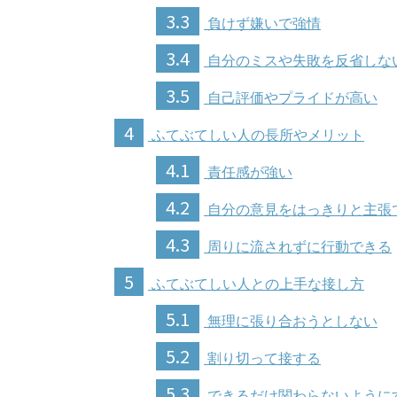
3.3
負けず嫌いで強情
3.4
自分のミスや失敗を反省しな
3.5
自己評価やプライドが高い
4
ふてぶてしい人の長所やメリット
4.1
責任感が強い
4.2
自分の意見をはっきりと主張
4.3
周りに流されずに行動できる
5
ふてぶてしい人との上手な接し方
5.1
無理に張り合おうとしない
5.2
割り切って接する
5.3
できるだけ関わらないように