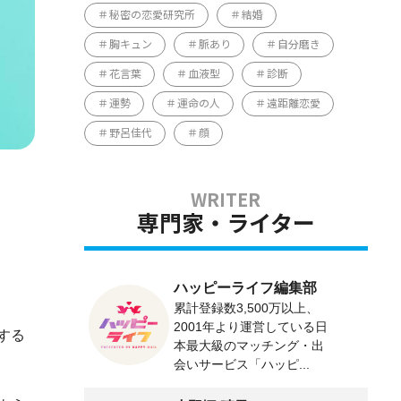
秘密の恋愛研究所
結婚
胸キュン
脈あり
自分磨き
花言葉
血液型
診断
運勢
運命の人
遠距離恋愛
野呂佳代
顔
専門家・ライター
ハッピーライフ編集部
累計登録数3,500万以上、
2001年より運営している日
する
本最大級のマッチング・出
会いサービス「ハッピ...