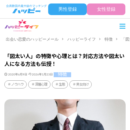
男性登録
女性登録
出会い恋愛のハッピーメール
ハッピーライフ
特徴
「図
「図太い人」の特徴や心理とは？対応方法や図太い
人になる方法も伝授！
特徴
2020年6月9日
2026年1月23日
ノウハウ
深層心理
生態
男女向け