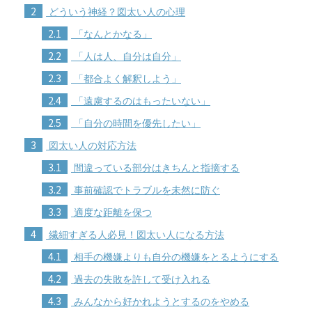
2
どういう神経？図太い人の心理
2.1
「なんとかなる」
2.2
「人は人、自分は自分」
2.3
「都合よく解釈しよう」
2.4
「遠慮するのはもったいない」
2.5
「自分の時間を優先したい」
3
図太い人の対応方法
3.1
間違っている部分はきちんと指摘する
3.2
事前確認でトラブルを未然に防ぐ
3.3
適度な距離を保つ
4
繊細すぎる人必見！図太い人になる方法
4.1
相手の機嫌よりも自分の機嫌をとるようにする
4.2
過去の失敗を許して受け入れる
4.3
みんなから好かれようとするのをやめる