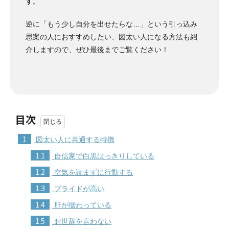
す
。
逆に「もう少し自分を出せたらな…」という引っ込み
思案の人におすすめしたい、図太い人になる方法も紹
介しますので、ぜひ最後までご覧ください！
目次
1
図太い人に共通する特徴
1.1
自信家で白黒はっきりしている
1.2
空気を読まずに行動する
1.3
プライドが高い
1.4
肝が据わっている
1.5
お世辞を言わない