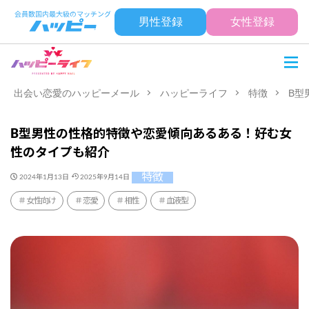
男性登録
女性登録
出会い恋愛のハッピーメール
ハッピーライフ
特徴
B型
B型男性の性格的特徴や恋愛傾向あるある！好む女
性のタイプも紹介
特徴
2024年1月13日
2025年9月14日
女性向け
恋愛
相性
血液型