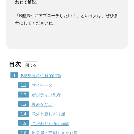
わせて解説
。
「B型男性にアプローチしたい！」という人は、ぜひ参
考にしてくださいね。
目次
1
B型男性の性格的特徴
1.1
マイペース
1.2
ポジティブ思考
1.3
裏表がない
1.4
意外と寂しがり屋
1.5
こだわりが強く頑固
1.6
気分屋で面倒くさがり屋