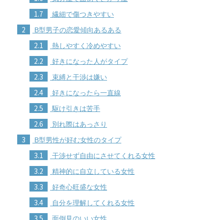
1.7
繊細で傷つきやすい
2
B型男子の恋愛傾向あるある
2.1
熱しやすく冷めやすい
2.2
好きになった人がタイプ
2.3
束縛と干渉は嫌い
2.4
好きになったら一直線
2.5
駆け引きは苦手
2.6
別れ際はあっさり
3
B型男性が好む女性のタイプ
3.1
干渉せず自由にさせてくれる女性
3.2
精神的に自立している女性
3.3
好奇心旺盛な女性
3.4
自分を理解してくれる女性
3.5
面倒見のいい女性