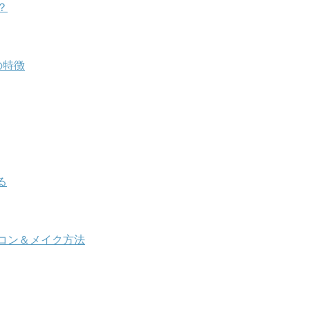
？
の特徴
る
コン＆メイク方法