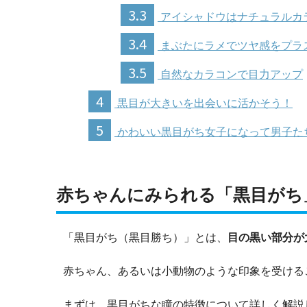
3.3
アイシャドウはナチュラルカ
3.4
まぶたにラメでツヤ感をプラ
3.5
自然なカラコンで目力アップ
4
黒目が大きいを出会いに活かそう！
5
かわいい黒目がち女子になって男子た
赤ちゃんにみられる「黒目がち
「黒目がち（黒目勝ち）」とは、
目の黒い部分が
赤ちゃん、あるいは小動物のような印象を受ける
まずは、黒目がちな瞳の特徴について詳しく解説