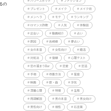
パワースポット
ファッション
るの
プレゼント
メイク
メイク術
メンヘラ
モテ
ランキング
ロマンス詐欺
人気
体験談
出会い
動画紹介
占い
原因
吉崎綾
夢占い
女の本音
女性向け
婚活
対処法
復縁
心理テスト
恋の溜まりBar
恋愛
恋活
手相
改善方法
星座
映画
歌・曲
浮気
深層心理
特徴
生態
用語解説
男の本音
男女向け
男性向け
相性
石言葉