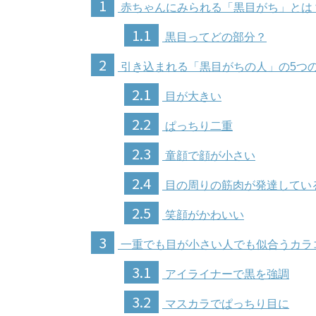
1
赤ちゃんにみられる「黒目がち」とは
1.1
黒目ってどの部分？
2
引き込まれる「黒目がちの人」の5つ
2.1
目が大きい
2.2
ぱっちり二重
2.3
童顔で顔が小さい
2.4
目の周りの筋肉が発達してい
2.5
笑顔がかわいい
3
一重でも目が小さい人でも似合うカラ
3.1
アイライナーで黒を強調
3.2
マスカラでぱっちり目に