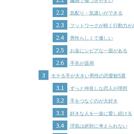
繊細で傷つきやすい
2.2
気配り・気遣いができる
2.3
フットワークが軽く行動力が
2.4
男性らしくて優しい
2.5
お金にシビアな一面がある
2.6
手先が器用
3
モテる手が大きい男性の恋愛観5選
3.1
ずっと仲良しな恋人が理想
3.2
手をつなぐのが大好き
3.3
好きな人を一途に愛し続ける
3.4
浮気は絶対に考えられない