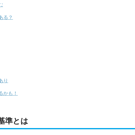
む
ある？
あり
るかも！
基準とは