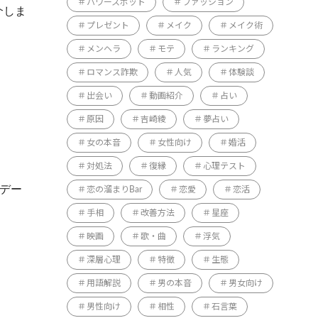
パワースポット
ファッション
介しま
プレゼント
メイク
メイク術
メンヘラ
モテ
ランキング
ロマンス詐欺
人気
体験談
出会い
動画紹介
占い
原因
吉崎綾
夢占い
女の本音
女性向け
婚活
対処法
復縁
心理テスト
たデー
恋の溜まりBar
恋愛
恋活
手相
改善方法
星座
映画
歌・曲
浮気
深層心理
特徴
生態
用語解説
男の本音
男女向け
男性向け
相性
石言葉