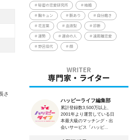
秘密の恋愛研究所
結婚
胸キュン
脈あり
自分磨き
花言葉
血液型
診断
運勢
運命の人
遠距離恋愛
野呂佳代
顔
専門家・ライター
長さ
ハッピーライフ編集部
累計登録数3,500万以上、
2001年より運営している日
本最大級のマッチング・出
会いサービス「ハッピ...