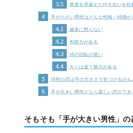
3.5
将来を見据えた付き合いを好
4
手が小さい男性はどんな性格・特徴が
4.1
滅多に怒らない
4.2
包容力がある
4.3
頭の回転が速い
4.4
人とは違う魅力がある
5
理想の恋は手の大きさで見つけるのも
6
手が大きい男性となら楽しい恋ができ
そもそも「手が大きい男性」の