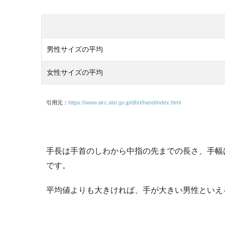
男性サイズの平均
女性サイズの平均
引用元：
https://www.airc.aist.go.jp/dhrt/hand/index.html
手長は手首のしわから中指の先までの長さ、手幅
です。
平均値よりも大きければ、手が大きい男性といえ