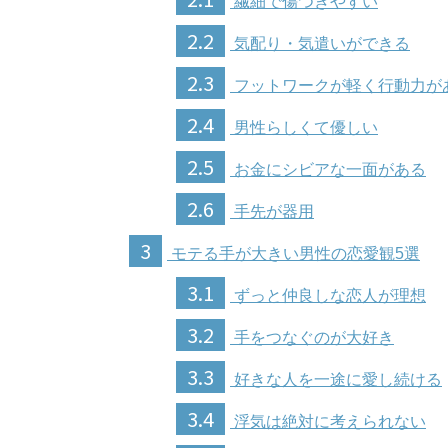
繊細で傷つきやすい
2.2
気配り・気遣いができる
2.3
フットワークが軽く行動力が
2.4
男性らしくて優しい
2.5
お金にシビアな一面がある
2.6
手先が器用
3
モテる手が大きい男性の恋愛観5選
3.1
ずっと仲良しな恋人が理想
3.2
手をつなぐのが大好き
3.3
好きな人を一途に愛し続ける
3.4
浮気は絶対に考えられない