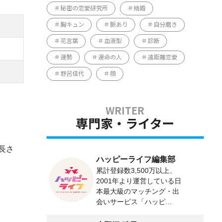
秘密の恋愛研究所
結婚
胸キュン
脈あり
自分磨き
花言葉
血液型
診断
運勢
運命の人
遠距離恋愛
野呂佳代
顔
専門家・ライター
長さ
ハッピーライフ編集部
累計登録数3,500万以上、
2001年より運営している日
本最大級のマッチング・出
会いサービス「ハッピ...