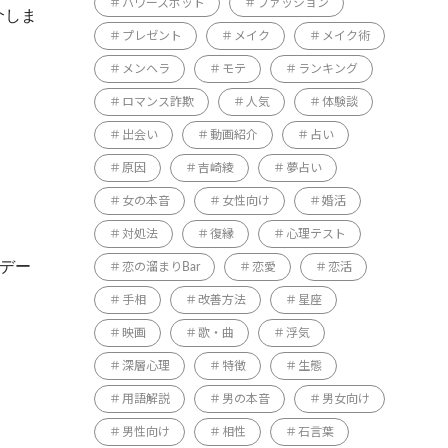
パワースポット
ファッション
介しま
プレゼント
メイク
メイク術
メンヘラ
モテ
ランキング
ロマンス詐欺
人気
体験談
出会い
動画紹介
占い
原因
吉崎綾
夢占い
女の本音
女性向け
婚活
対処法
復縁
心理テスト
たデー
恋の溜まりBar
恋愛
恋活
手相
改善方法
星座
映画
歌・曲
浮気
深層心理
特徴
生態
用語解説
男の本音
男女向け
男性向け
相性
石言葉