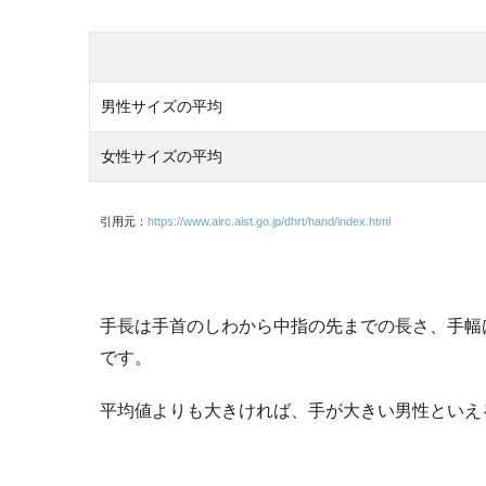
男性サイズの平均
女性サイズの平均
引用元：
https://www.airc.aist.go.jp/dhrt/hand/index.html
手長は手首のしわから中指の先までの長さ、手幅
です。
平均値よりも大きければ、手が大きい男性といえ