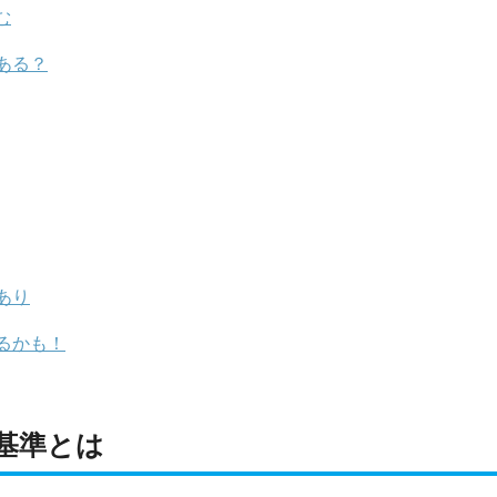
む
ある？
あり
るかも！
基準とは