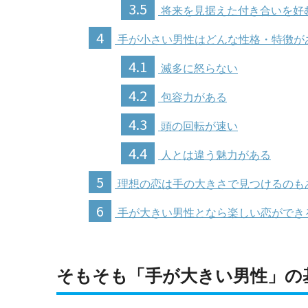
3.5
将来を見据えた付き合いを好
4
手が小さい男性はどんな性格・特徴が
4.1
滅多に怒らない
4.2
包容力がある
4.3
頭の回転が速い
4.4
人とは違う魅力がある
5
理想の恋は手の大きさで見つけるのも
6
手が大きい男性となら楽しい恋ができ
そもそも「手が大きい男性」の