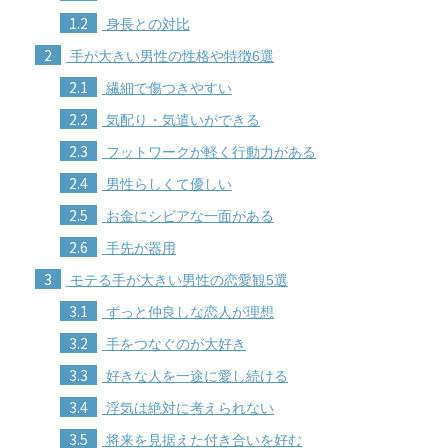
1.2
身長との対比
2
手が大きい男性の性格や特徴6選
2.1
繊細で傷つきやすい
2.2
気配り・気遣いができる
2.3
フットワークが軽く行動力がある
2.4
男性らしくて優しい
2.5
お金にシビアな一面がある
2.6
手先が器用
3
モテる手が大きい男性の恋愛観5選
3.1
ずっと仲良しな恋人が理想
3.2
手をつなぐのが大好き
3.3
好きな人を一途に愛し続ける
3.4
浮気は絶対に考えられない
3.5
将来を見据えた付き合いを好む