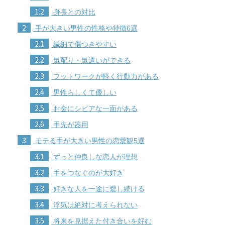
1.2
身長との対比
2
手が大きい男性の性格や特徴6選
2.1
繊細で傷つきやすい
2.2
気配り・気遣いができる
2.3
フットワークが軽く行動力がある
2.4
男性らしくて優しい
2.5
お金にシビアな一面がある
2.6
手先が器用
3
モテる手が大きい男性の恋愛観5選
3.1
ずっと仲良しな恋人が理想
3.2
手をつなぐのが大好き
3.3
好きな人を一途に愛し続ける
3.4
浮気は絶対に考えられない
3.5
将来を見据えた付き合いを好む