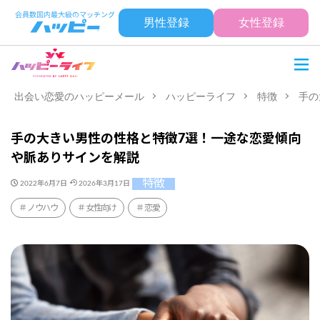
男性登録
女性登録
出会い恋愛のハッピーメール
ハッピーライフ
特徴
手の
手の大きい男性の性格と特徴7選！一途な恋愛傾向
や脈ありサインを解説
特徴
2022年6月7日
2026年3月17日
ノウハウ
女性向け
恋愛