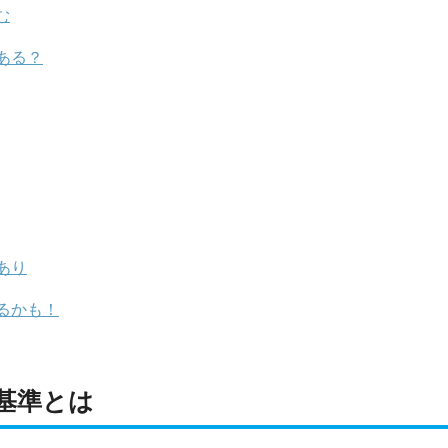
む
ある？
あり
るかも！
基準とは