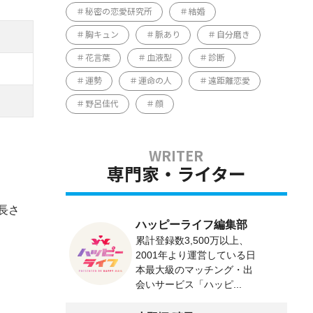
秘密の恋愛研究所
結婚
胸キュン
脈あり
自分磨き
花言葉
血液型
診断
運勢
運命の人
遠距離恋愛
野呂佳代
顔
専門家・ライター
長さ
ハッピーライフ編集部
累計登録数3,500万以上、
2001年より運営している日
本最大級のマッチング・出
会いサービス「ハッピ...