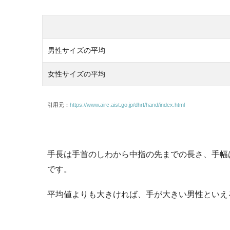
男性サイズの平均
女性サイズの平均
引用元：
https://www.airc.aist.go.jp/dhrt/hand/index.html
手長は手首のしわから中指の先までの長さ、手幅
です。
平均値よりも大きければ、手が大きい男性といえ