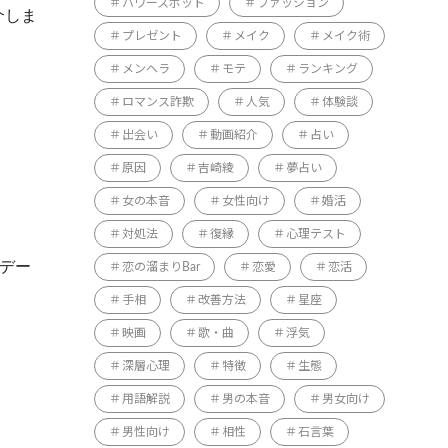
パワースポット
ファッション
介しま
プレゼント
メイク
メイク術
メンヘラ
モテ
ランキング
ロマンス詐欺
人気
体験談
出会い
動画紹介
占い
原因
吉崎綾
夢占い
女の本音
女性向け
婚活
対処法
復縁
心理テスト
たデー
恋の溜まりBar
恋愛
恋活
手相
改善方法
星座
映画
歌・曲
浮気
深層心理
特徴
生態
用語解説
男の本音
男女向け
男性向け
相性
石言葉