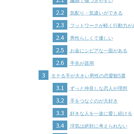
繊細で傷つきやすい
2.2
気配り・気遣いができる
2.3
フットワークが軽く行動力が
2.4
男性らしくて優しい
2.5
お金にシビアな一面がある
2.6
手先が器用
3
モテる手が大きい男性の恋愛観5選
3.1
ずっと仲良しな恋人が理想
3.2
手をつなぐのが大好き
3.3
好きな人を一途に愛し続ける
3.4
浮気は絶対に考えられない