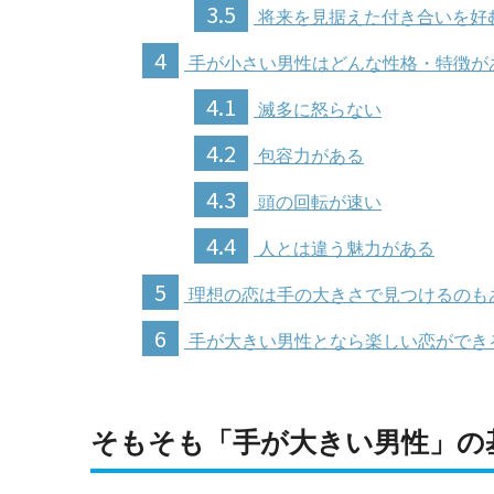
3.5
将来を見据えた付き合いを好
4
手が小さい男性はどんな性格・特徴が
4.1
滅多に怒らない
4.2
包容力がある
4.3
頭の回転が速い
4.4
人とは違う魅力がある
5
理想の恋は手の大きさで見つけるのも
6
手が大きい男性となら楽しい恋ができ
そもそも「手が大きい男性」の