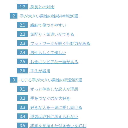
1.2
身長との対比
2
手が大きい男性の性格や特徴6選
2.1
繊細で傷つきやすい
2.2
気配り・気遣いができる
2.3
フットワークが軽く行動力がある
2.4
男性らしくて優しい
2.5
お金にシビアな一面がある
2.6
手先が器用
3
モテる手が大きい男性の恋愛観5選
3.1
ずっと仲良しな恋人が理想
3.2
手をつなぐのが大好き
3.3
好きな人を一途に愛し続ける
3.4
浮気は絶対に考えられない
3.5
将来を見据えた付き合いを好む