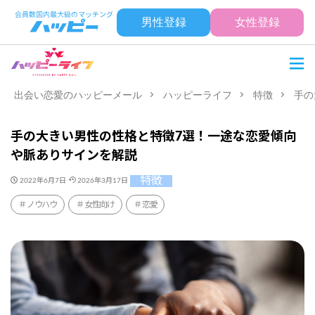
男性登録
女性登録
出会い恋愛のハッピーメール
ハッピーライフ
特徴
手の
手の大きい男性の性格と特徴7選！一途な恋愛傾向
や脈ありサインを解説
特徴
2022年6月7日
2026年3月17日
ノウハウ
女性向け
恋愛