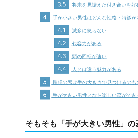
3.5
将来を見据えた付き合いを好
4
手が小さい男性はどんな性格・特徴が
4.1
滅多に怒らない
4.2
包容力がある
4.3
頭の回転が速い
4.4
人とは違う魅力がある
5
理想の恋は手の大きさで見つけるのも
6
手が大きい男性となら楽しい恋ができ
そもそも「手が大きい男性」の