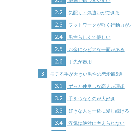
繊細で傷つきやすい
2.2
気配り・気遣いができる
2.3
フットワークが軽く行動力が
2.4
男性らしくて優しい
2.5
お金にシビアな一面がある
2.6
手先が器用
3
モテる手が大きい男性の恋愛観5選
3.1
ずっと仲良しな恋人が理想
3.2
手をつなぐのが大好き
3.3
好きな人を一途に愛し続ける
3.4
浮気は絶対に考えられない