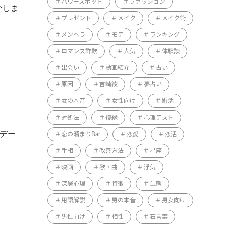
パワースポット
ファッション
介しま
プレゼント
メイク
メイク術
メンヘラ
モテ
ランキング
ロマンス詐欺
人気
体験談
出会い
動画紹介
占い
原因
吉崎綾
夢占い
女の本音
女性向け
婚活
対処法
復縁
心理テスト
たデー
恋の溜まりBar
恋愛
恋活
手相
改善方法
星座
映画
歌・曲
浮気
深層心理
特徴
生態
用語解説
男の本音
男女向け
男性向け
相性
石言葉