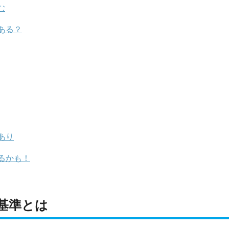
む
ある？
あり
るかも！
基準とは