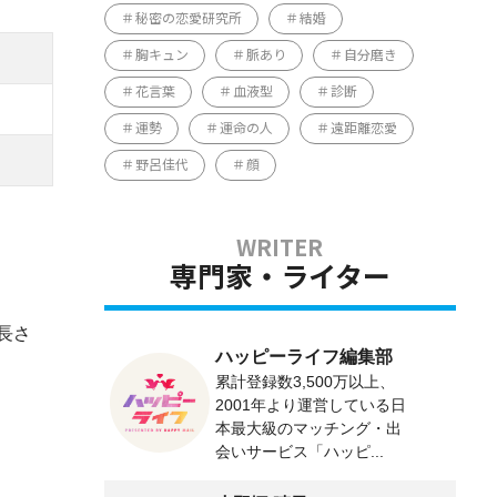
秘密の恋愛研究所
結婚
胸キュン
脈あり
自分磨き
花言葉
血液型
診断
運勢
運命の人
遠距離恋愛
野呂佳代
顔
専門家・ライター
長さ
ハッピーライフ編集部
累計登録数3,500万以上、
2001年より運営している日
本最大級のマッチング・出
会いサービス「ハッピ...