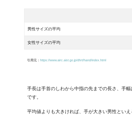
男性サイズの平均
女性サイズの平均
引用元：
https://www.airc.aist.go.jp/dhrt/hand/index.html
手長は手首のしわから中指の先までの長さ、手幅
です。
平均値よりも大きければ、手が大きい男性といえ