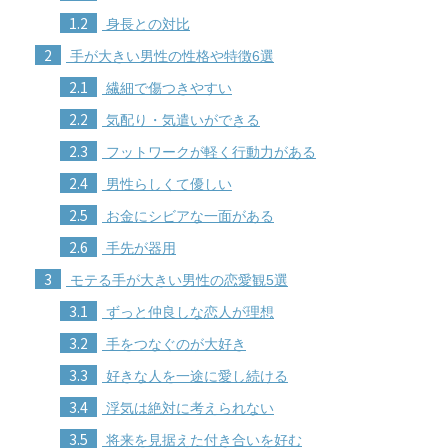
1.2
身長との対比
2
手が大きい男性の性格や特徴6選
2.1
繊細で傷つきやすい
2.2
気配り・気遣いができる
2.3
フットワークが軽く行動力がある
2.4
男性らしくて優しい
2.5
お金にシビアな一面がある
2.6
手先が器用
3
モテる手が大きい男性の恋愛観5選
3.1
ずっと仲良しな恋人が理想
3.2
手をつなぐのが大好き
3.3
好きな人を一途に愛し続ける
3.4
浮気は絶対に考えられない
3.5
将来を見据えた付き合いを好む