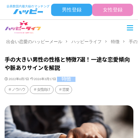
男性登録
女性登録
出会い恋愛のハッピーメール
ハッピーライフ
特徴
手の
手の大きい男性の性格と特徴7選！一途な恋愛傾向
や脈ありサインを解説
特徴
2022年6月7日
2026年3月17日
ノウハウ
女性向け
恋愛