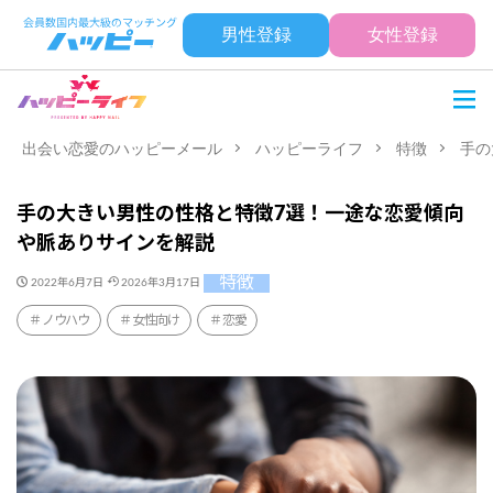
男性登録
女性登録
出会い恋愛のハッピーメール
ハッピーライフ
特徴
手の
手の大きい男性の性格と特徴7選！一途な恋愛傾向
や脈ありサインを解説
特徴
2022年6月7日
2026年3月17日
ノウハウ
女性向け
恋愛