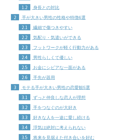
1.2
身長との対比
2
手が大きい男性の性格や特徴6選
2.1
繊細で傷つきやすい
2.2
気配り・気遣いができる
2.3
フットワークが軽く行動力がある
2.4
男性らしくて優しい
2.5
お金にシビアな一面がある
2.6
手先が器用
3
モテる手が大きい男性の恋愛観5選
3.1
ずっと仲良しな恋人が理想
3.2
手をつなぐのが大好き
3.3
好きな人を一途に愛し続ける
3.4
浮気は絶対に考えられない
3.5
将来を見据えた付き合いを好む